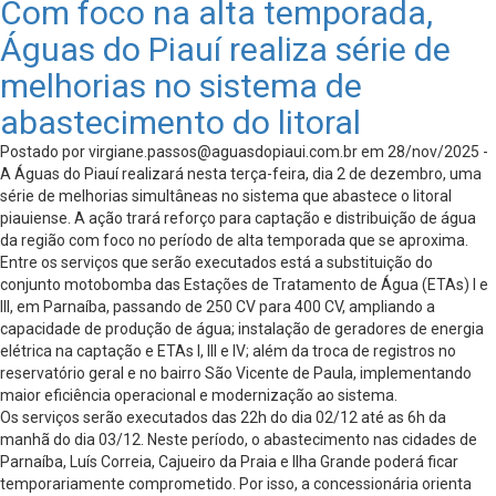
Com foco na alta temporada,
Águas do Piauí realiza série de
melhorias no sistema de
abastecimento do litoral
Postado por
virgiane.passos@aguasdopiaui.com.br
em 28/nov/2025 -
A Águas do Piauí realizará nesta terça-feira, dia 2 de dezembro, uma
série de melhorias simultâneas no sistema que abastece o litoral
piauiense. A ação trará reforço para captação e distribuição de água
da região com foco no período de alta temporada que se aproxima.
Entre os serviços que serão executados está a substituição do
conjunto motobomba das Estações de Tratamento de Água (ETAs) I e
III, em Parnaíba, passando de 250 CV para 400 CV, ampliando a
capacidade de produção de água; instalação de geradores de energia
elétrica na captação e ETAs I, III e IV; além da troca de registros no
reservatório geral e no bairro São Vicente de Paula, implementando
maior eficiência operacional e modernização ao sistema.
Os serviços serão executados das 22h do dia 02/12 até as 6h da
manhã do dia 03/12. Neste período, o abastecimento nas cidades de
Parnaíba, Luís Correia, Cajueiro da Praia e Ilha Grande poderá ficar
temporariamente comprometido. Por isso, a concessionária orienta