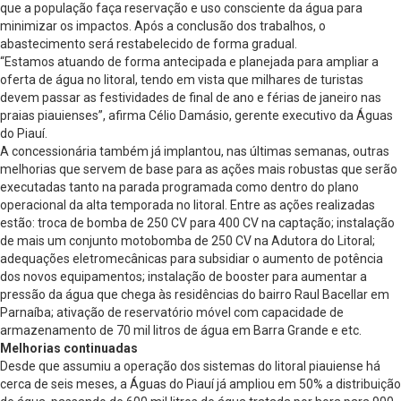
que a população faça reservação e uso consciente da água para
minimizar os impactos. Após a conclusão dos trabalhos, o
abastecimento será restabelecido de forma gradual.
“Estamos atuando de forma antecipada e planejada para ampliar a
oferta de água no litoral, tendo em vista que milhares de turistas
devem passar as festividades de final de ano e férias de janeiro nas
praias piauienses”, afirma Célio Damásio, gerente executivo da Águas
do Piauí.
A concessionária também já implantou, nas últimas semanas, outras
melhorias que servem de base para as ações mais robustas que serão
executadas tanto na parada programada como dentro do plano
operacional da alta temporada no litoral. Entre as ações realizadas
estão: troca de bomba de 250 CV para 400 CV na captação; instalação
de mais um conjunto motobomba de 250 CV na Adutora do Litoral;
adequações eletromecânicas para subsidiar o aumento de potência
dos novos equipamentos; instalação de booster para aumentar a
pressão da água que chega às residências do bairro Raul Bacellar em
Parnaíba; ativação de reservatório móvel com capacidade de
armazenamento de 70 mil litros de água em Barra Grande e etc.
Melhorias continuadas
Desde que assumiu a operação dos sistemas do litoral piauiense há
cerca de seis meses, a Águas do Piauí já ampliou em 50% a distribuição