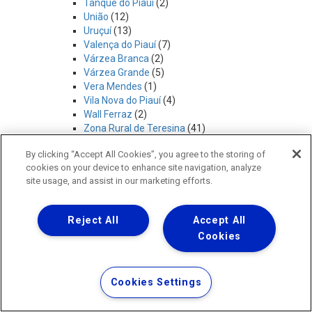
Tanque do Piauí
(2)
União
(12)
Uruçuí
(13)
Valença do Piauí
(7)
Várzea Branca
(2)
Várzea Grande
(5)
Vera Mendes
(1)
Vila Nova do Piauí
(4)
Wall Ferraz
(2)
Zona Rural de Teresina
(41)
Dicas
(146)
By clicking “Accept All Cookies”, you agree to the storing of
Diversidade
(1)
cookies on your device to enhance site navigation, analyze
Empregos
(6)
site usage, and assist in our marketing efforts.
Esgotamento Sanitário
(10)
Institucional
(28)
Obras
(36)
Reject All
Accept All
Obras de Esgoto
(3)
Cookies
Oeiras
(1)
Operação
(91)
Pagamentos
(1)
Responsabilidade Social
(84)
Cookies Settings
SaneaMais Piauí
(6)
Saneamento Salva
(1)