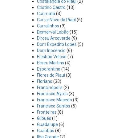
Cristalândia do Piauí
(2)
Cristino Castro
(13)
Curimatá
(3)
Curral Novo do Piauí
(6)
Curralinhos
(9)
Demerval Lobão
(15)
Dirceu Arcoverde
(9)
Dom Expedito Lopes
(5)
Dom Inocêncio
(6)
Elesbão Veloso
(7)
Eliseu Martins
(4)
Esperantina
(14)
Flores do Piauí
(3)
Floriano
(33)
Francinópolis
(2)
Francisco Ayres
(3)
Francisco Macedo
(3)
Francisco Santos
(5)
Fronteiras
(8)
Gilbués
(1)
Guadalupe
(6)
Guaribas
(8)
Ilha Grande
(2)