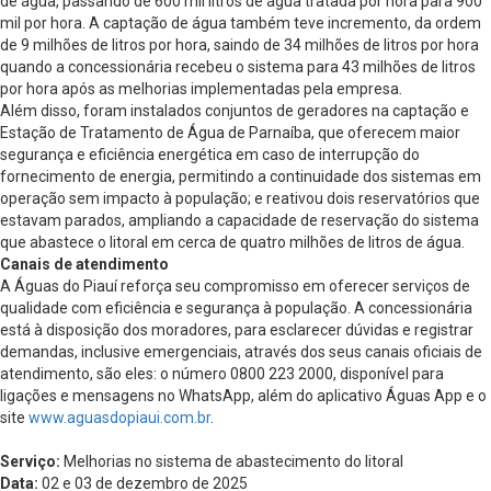
de água, passando de 600 mil litros de água tratada por hora para 900
mil por hora. A captação de água também teve incremento, da ordem
de 9 milhões de litros por hora, saindo de 34 milhões de litros por hora
quando a concessionária recebeu o sistema para 43 milhões de litros
por hora após as melhorias implementadas pela empresa.
Além disso, foram instalados conjuntos de geradores na captação e
Estação de Tratamento de Água de Parnaíba, que oferecem maior
segurança e eficiência energética em caso de interrupção do
fornecimento de energia, permitindo a continuidade dos sistemas em
operação sem impacto à população; e reativou dois reservatórios que
estavam parados, ampliando a capacidade de reservação do sistema
que abastece o litoral em cerca de quatro milhões de litros de água.
Canais de atendimento
A Águas do Piauí reforça seu compromisso em oferecer serviços de
qualidade com eficiência e segurança à população. A concessionária
está à disposição dos moradores, para esclarecer dúvidas e registrar
demandas, inclusive emergenciais, através dos seus canais oficiais de
atendimento, são eles: o número 0800 223 2000, disponível para
ligações e mensagens no WhatsApp, além do aplicativo Águas App e o
site
www.aguasdopiaui.com.br
.
Serviço:
Melhorias no sistema de abastecimento do litoral
Data:
02 e 03 de dezembro de 2025