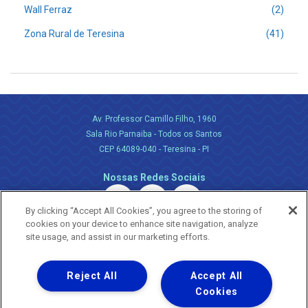
Wall Ferraz
(2)
Zona Rural de Teresina
(41)
Av. Professor Camillo Filho, 1960
Sala Rio Parnaiba - Todos os Santos
CEP 64089-040 - Teresina - PI
Nossas Redes Sociais
By clicking “Accept All Cookies”, you agree to the storing of
cookies on your device to enhance site navigation, analyze
site usage, and assist in our marketing efforts.
Reject All
Accept All
Uma empresa
Copyright ® 2026 - Todos os Direitos Reservados.
Cookies
Nossa natureza movimenta a vida