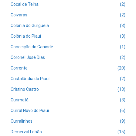
Cocal de Telha
(2)
Coivaras
(2)
Colônia do Gurguéia
(3)
Colônia do Piauí
(3)
Conceição do Canindé
(1)
Coronel José Dias
(2)
Corrente
(20)
Cristalândia do Piauí
(2)
Cristino Castro
(13)
Curimatá
(3)
Curral Novo do Piauí
(6)
Curralinhos
(9)
Demerval Lobão
(15)