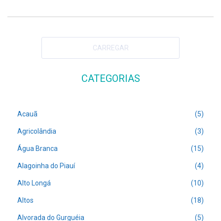
CARREGAR
CATEGORIAS
Acauã
(5)
Agricolândia
(3)
Água Branca
(15)
Alagoinha do Piauí
(4)
Alto Longá
(10)
Altos
(18)
Alvorada do Gurguéia
(5)