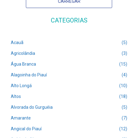
CARREGAR
CATEGORIAS
Acauã
(5)
Agricolândia
(3)
Água Branca
(15)
Alagoinha do Piauí
(4)
Alto Longá
(10)
Altos
(18)
Alvorada do Gurguéia
(5)
Amarante
(7)
Angical do Piauí
(12)