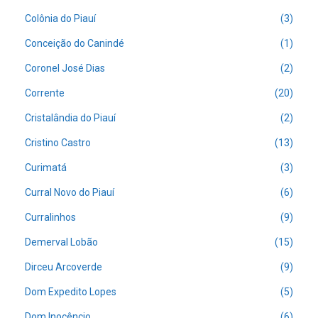
Colônia do Piauí
(3)
Conceição do Canindé
(1)
Coronel José Dias
(2)
Corrente
(20)
Cristalândia do Piauí
(2)
Cristino Castro
(13)
Curimatá
(3)
Curral Novo do Piauí
(6)
Curralinhos
(9)
Demerval Lobão
(15)
Dirceu Arcoverde
(9)
Dom Expedito Lopes
(5)
Dom Inocêncio
(6)