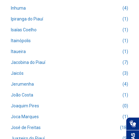
Inhuma
(4)
Ipiranga do Piauí
(1)
Isaías Coelho
(1)
Itainópolis
(1)
Itaueira
(1)
Jacobina do Piauí
(7)
Jaicós
(3)
Jerumenha
(4)
João Costa
(1)
Joaquim Pires
(0)
Joca Marques
(1)
José de Freitas
(18)
Juazeiro do Piauí
(5)