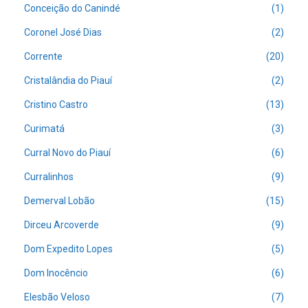
Conceição do Canindé
(1)
Coronel José Dias
(2)
Corrente
(20)
Cristalândia do Piauí
(2)
Cristino Castro
(13)
Curimatá
(3)
Curral Novo do Piauí
(6)
Curralinhos
(9)
Demerval Lobão
(15)
Dirceu Arcoverde
(9)
Dom Expedito Lopes
(5)
Dom Inocêncio
(6)
Elesbão Veloso
(7)