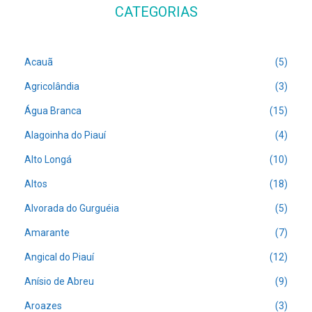
CATEGORIAS
Acauã
(5)
Agricolândia
(3)
Água Branca
(15)
Alagoinha do Piauí
(4)
Alto Longá
(10)
Altos
(18)
Alvorada do Gurguéia
(5)
Amarante
(7)
Angical do Piauí
(12)
Anísio de Abreu
(9)
Aroazes
(3)