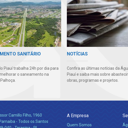
MENTO SANITÁRIO
NOTÍCIAS
o Piauí trabalha 24h por dia para
Confira as últimas notícias da Ág
 melhorar o saneamento na
Piauí e saiba mais sobre abastec
 Palhoça.
obras, programas e projetos.
ssor Camillo Filho, 1960
A Empresa
Se
Parnaiba - Todos os Santos
Quem Somos
Ág
-040 - Teresina - PI