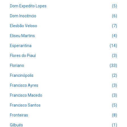
Dom Expedito Lopes
(5)
Dom Inocêncio
(6)
Elesbão Veloso
(7)
Eliseu Martins
(4)
Esperantina
(14)
Flores do Piauí
(3)
Floriano
(33)
Francinópolis
(2)
Francisco Ayres
(3)
Francisco Macedo
(3)
Francisco Santos
(5)
Fronteiras
(8)
Gilbués
(1)