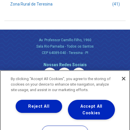
Zona Rural de Teresina
(41)
Av. Professor Camillo Filho, 1960
Sala Rio Parnaiba - Todos os Santos
CEP 64089-040 - Teresina - PI
Nossas Redes Sociais
By clicking “Accept All Cookies”, you agree to the storing of
cookies on your device to enhance site navigation, analyze
site usage, and assist in our marketing efforts.
Reject All
Accept All
Uma empresa
Copyright ® 2026 - Todos os Direitos Reservados.
Cookies
Nossa natureza movimenta a vida