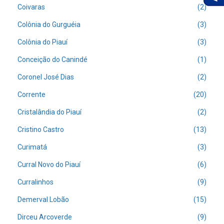
Coivaras
(2)
Colônia do Gurguéia
(3)
Colônia do Piauí
(3)
Conceição do Canindé
(1)
Coronel José Dias
(2)
Corrente
(20)
Cristalândia do Piauí
(2)
Cristino Castro
(13)
Curimatá
(3)
Curral Novo do Piauí
(6)
Curralinhos
(9)
Demerval Lobão
(15)
Dirceu Arcoverde
(9)