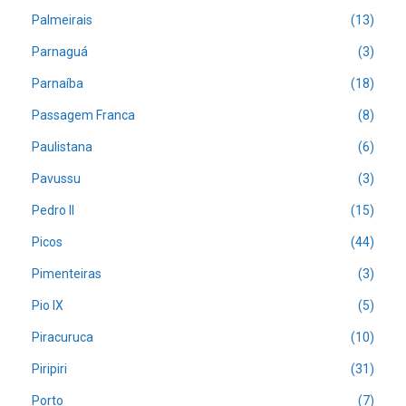
Palmeirais
(13)
Parnaguá
(3)
Parnaíba
(18)
Passagem Franca
(8)
Paulistana
(6)
Pavussu
(3)
Pedro II
(15)
Picos
(44)
Pimenteiras
(3)
Pio IX
(5)
Piracuruca
(10)
Piripiri
(31)
Porto
(7)