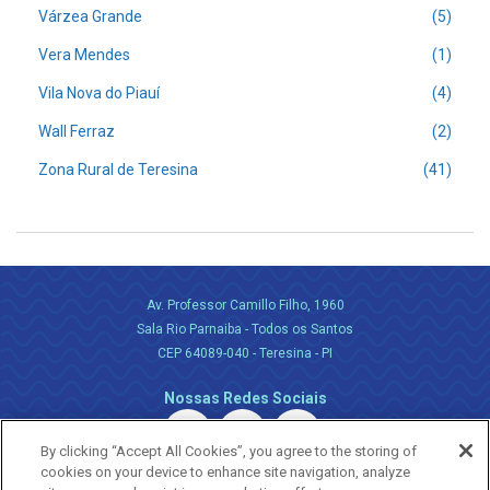
Várzea Grande
(5)
Vera Mendes
(1)
Vila Nova do Piauí
(4)
Wall Ferraz
(2)
Zona Rural de Teresina
(41)
Av. Professor Camillo Filho, 1960
Sala Rio Parnaiba - Todos os Santos
CEP 64089-040 - Teresina - PI
Nossas Redes Sociais
By clicking “Accept All Cookies”, you agree to the storing of
cookies on your device to enhance site navigation, analyze