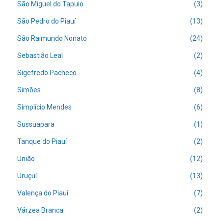
São Miguel do Tapuio
(3)
São Pedro do Piauí
(13)
São Raimundo Nonato
(24)
Sebastião Leal
(2)
Sigefredo Pacheco
(4)
Simões
(8)
Simplício Mendes
(6)
Sussuapara
(1)
Tanque do Piauí
(2)
União
(12)
Uruçuí
(13)
Valença do Piauí
(7)
Várzea Branca
(2)