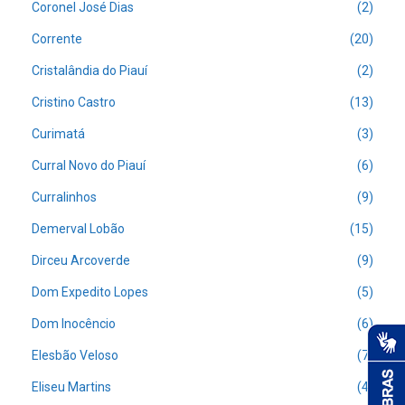
Coronel José Dias
(2)
Corrente
(20)
Cristalândia do Piauí
(2)
Cristino Castro
(13)
Curimatá
(3)
Curral Novo do Piauí
(6)
Curralinhos
(9)
Demerval Lobão
(15)
Dirceu Arcoverde
(9)
Dom Expedito Lopes
(5)
Dom Inocêncio
(6)
Elesbão Veloso
(7)
Eliseu Martins
(4)