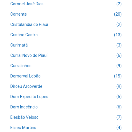
Coronel José Dias
(2)
Corrente
(20)
Cristalândia do Piauí
(2)
Cristino Castro
(13)
Curimatá
(3)
Curral Novo do Piauí
(6)
Curralinhos
(9)
Demerval Lobão
(15)
Dirceu Arcoverde
(9)
Dom Expedito Lopes
(5)
Dom Inocêncio
(6)
Elesbão Veloso
(7)
Eliseu Martins
(4)