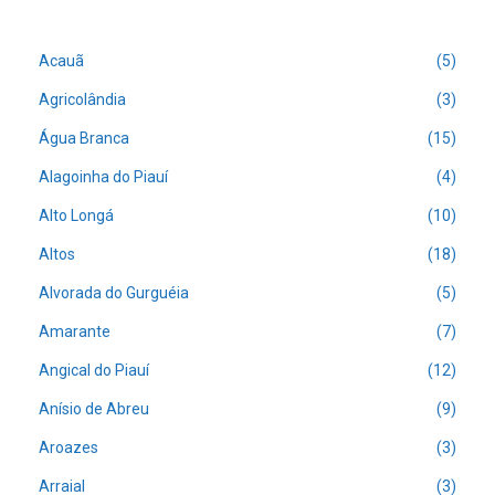
Acauã
(5)
Agricolândia
(3)
Água Branca
(15)
Alagoinha do Piauí
(4)
Alto Longá
(10)
Altos
(18)
Alvorada do Gurguéia
(5)
Amarante
(7)
Angical do Piauí
(12)
Anísio de Abreu
(9)
Aroazes
(3)
Arraial
(3)