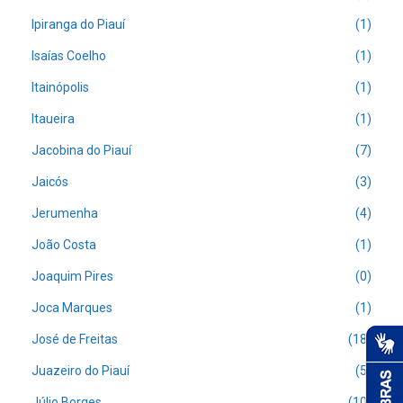
Ipiranga do Piauí
(1)
Isaías Coelho
(1)
Itainópolis
(1)
Itaueira
(1)
Jacobina do Piauí
(7)
Jaicós
(3)
Jerumenha
(4)
João Costa
(1)
Joaquim Pires
(0)
Joca Marques
(1)
José de Freitas
(18)
Juazeiro do Piauí
(5)
Júlio Borges
(10)