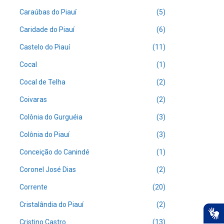
Caraúbas do Piauí
(5)
Caridade do Piauí
(6)
Castelo do Piauí
(11)
Cocal
(1)
Cocal de Telha
(2)
Coivaras
(2)
Colônia do Gurguéia
(3)
Colônia do Piauí
(3)
Conceição do Canindé
(1)
Coronel José Dias
(2)
Corrente
(20)
Cristalândia do Piauí
(2)
Cristino Castro
(13)