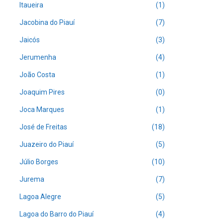
Itaueira
(1)
Jacobina do Piauí
(7)
Jaicós
(3)
Jerumenha
(4)
João Costa
(1)
Joaquim Pires
(0)
Joca Marques
(1)
José de Freitas
(18)
Juazeiro do Piauí
(5)
Júlio Borges
(10)
Jurema
(7)
Lagoa Alegre
(5)
Lagoa do Barro do Piauí
(4)