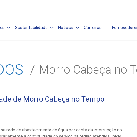
ços
Sustentabilidade
Notícias
Carreiras
Fornecedore
DOS
Morro Cabeça no 
dade de Morro Cabeça no Tempo
 na rede de abastecimento de água por conta da interrupção no
riamente a continuidade do serviço na região atendida. Início