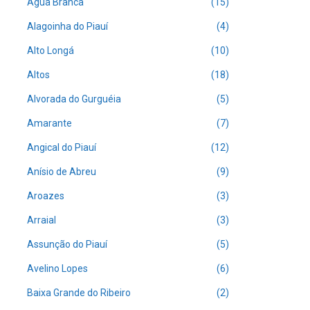
Água Branca
(15)
Alagoinha do Piauí
(4)
Alto Longá
(10)
Altos
(18)
Alvorada do Gurguéia
(5)
Amarante
(7)
Angical do Piauí
(12)
Anísio de Abreu
(9)
Aroazes
(3)
Arraial
(3)
Assunção do Piauí
(5)
Avelino Lopes
(6)
Baixa Grande do Ribeiro
(2)