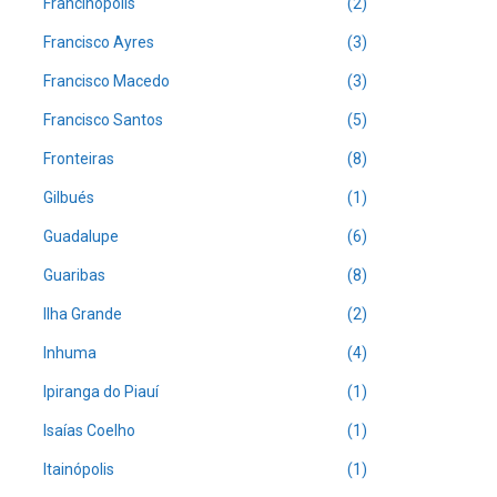
Francinópolis
(2)
Francisco Ayres
(3)
Francisco Macedo
(3)
Francisco Santos
(5)
Fronteiras
(8)
Gilbués
(1)
Guadalupe
(6)
Guaribas
(8)
Ilha Grande
(2)
Inhuma
(4)
Ipiranga do Piauí
(1)
Isaías Coelho
(1)
Itainópolis
(1)