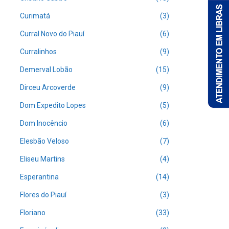
Curimatá
(3)
Curral Novo do Piauí
(6)
Curralinhos
(9)
Demerval Lobão
(15)
Dirceu Arcoverde
(9)
Dom Expedito Lopes
(5)
Dom Inocêncio
(6)
Elesbão Veloso
(7)
Eliseu Martins
(4)
Esperantina
(14)
Flores do Piauí
(3)
Floriano
(33)