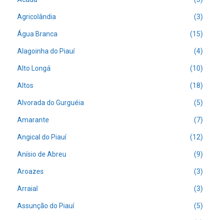
Agricolândia
(3)
Água Branca
(15)
Alagoinha do Piauí
(4)
Alto Longá
(10)
Altos
(18)
Alvorada do Gurguéia
(5)
Amarante
(7)
Angical do Piauí
(12)
Anísio de Abreu
(9)
Aroazes
(3)
Arraial
(3)
Assunção do Piauí
(5)