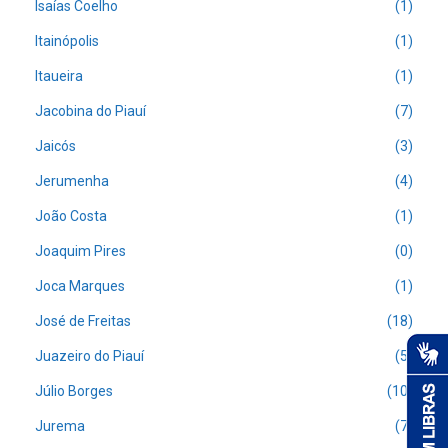
Isaías Coelho
(1)
Itainópolis
(1)
Itaueira
(1)
Jacobina do Piauí
(7)
Jaicós
(3)
Jerumenha
(4)
João Costa
(1)
Joaquim Pires
(0)
Joca Marques
(1)
José de Freitas
(18)
Juazeiro do Piauí
(5)
Júlio Borges
(10)
Jurema
(7)