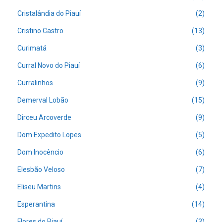
Cristalândia do Piauí
(2)
Cristino Castro
(13)
Curimatá
(3)
Curral Novo do Piauí
(6)
Curralinhos
(9)
Demerval Lobão
(15)
Dirceu Arcoverde
(9)
Dom Expedito Lopes
(5)
Dom Inocêncio
(6)
Elesbão Veloso
(7)
Eliseu Martins
(4)
Esperantina
(14)
Flores do Piauí
(3)