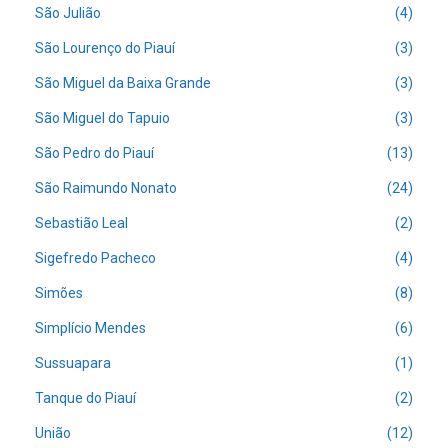
São Julião
(4)
São Lourenço do Piauí
(3)
São Miguel da Baixa Grande
(3)
São Miguel do Tapuio
(3)
São Pedro do Piauí
(13)
São Raimundo Nonato
(24)
Sebastião Leal
(2)
Sigefredo Pacheco
(4)
Simões
(8)
Simplício Mendes
(6)
Sussuapara
(1)
Tanque do Piauí
(2)
União
(12)