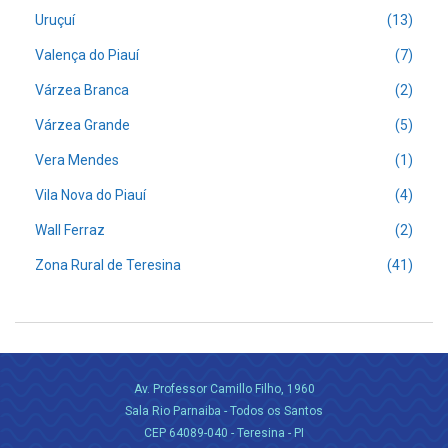
Uruçuí
(13)
Valença do Piauí
(7)
Várzea Branca
(2)
Várzea Grande
(5)
Vera Mendes
(1)
Vila Nova do Piauí
(4)
Wall Ferraz
(2)
Zona Rural de Teresina
(41)
Av. Professor Camillo Filho, 1960
Sala Rio Parnaiba - Todos os Santos
CEP 64089-040 - Teresina - PI