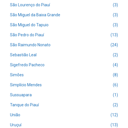
São Lourenço do Piauí
(3)
São Miguel da Baixa Grande
(3)
São Miguel do Tapuio
(3)
São Pedro do Piauí
(13)
São Raimundo Nonato
(24)
Sebastião Leal
(2)
Sigefredo Pacheco
(4)
Simões
(8)
Simplício Mendes
(6)
Sussuapara
(1)
Tanque do Piauí
(2)
União
(12)
Uruçuí
(13)