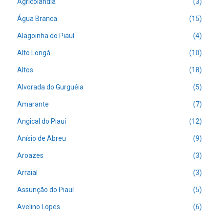
Agricolândia
(3)
Água Branca
(15)
Alagoinha do Piauí
(4)
Alto Longá
(10)
Altos
(18)
Alvorada do Gurguéia
(5)
Amarante
(7)
Angical do Piauí
(12)
Anísio de Abreu
(9)
Aroazes
(3)
Arraial
(3)
Assunção do Piauí
(5)
Avelino Lopes
(6)