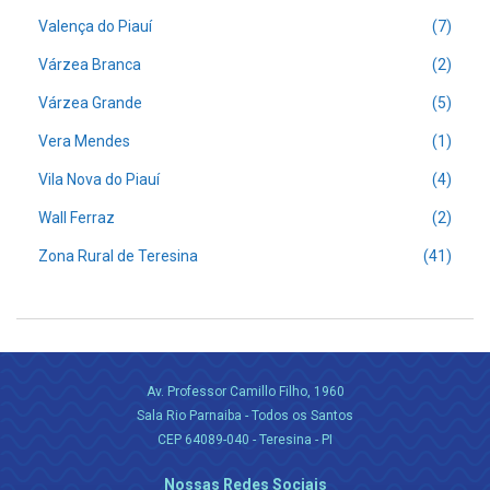
Valença do Piauí
(7)
Várzea Branca
(2)
Várzea Grande
(5)
Vera Mendes
(1)
Vila Nova do Piauí
(4)
Wall Ferraz
(2)
Zona Rural de Teresina
(41)
Av. Professor Camillo Filho, 1960
Sala Rio Parnaiba - Todos os Santos
CEP 64089-040 - Teresina - PI
Nossas Redes Sociais