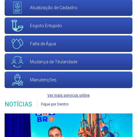
Atualização de Cadastro
Esgoto Entupido
Falta de Água
Mudança de Titularidade
Manutenções
Ver mais serviços online
NOTÍCIAS
Fique por Dentro