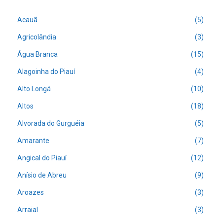
Acauã
(5)
Agricolândia
(3)
Água Branca
(15)
Alagoinha do Piauí
(4)
Alto Longá
(10)
Altos
(18)
Alvorada do Gurguéia
(5)
Amarante
(7)
Angical do Piauí
(12)
Anísio de Abreu
(9)
Aroazes
(3)
Arraial
(3)