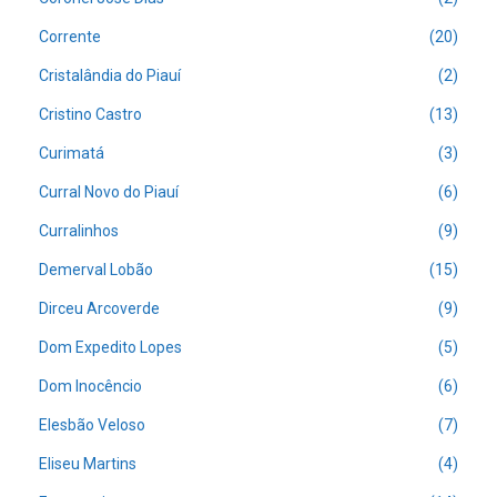
Corrente
(20)
Cristalândia do Piauí
(2)
Cristino Castro
(13)
Curimatá
(3)
Curral Novo do Piauí
(6)
Curralinhos
(9)
Demerval Lobão
(15)
Dirceu Arcoverde
(9)
Dom Expedito Lopes
(5)
Dom Inocêncio
(6)
Elesbão Veloso
(7)
Eliseu Martins
(4)