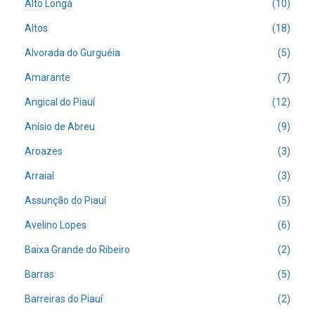
Alto Longá
(10)
Altos
(18)
Alvorada do Gurguéia
(5)
Amarante
(7)
Angical do Piauí
(12)
Anísio de Abreu
(9)
Aroazes
(3)
Arraial
(3)
Assunção do Piauí
(5)
Avelino Lopes
(6)
Baixa Grande do Ribeiro
(2)
Barras
(5)
Barreiras do Piauí
(2)