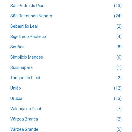
São Pedro do Piauí
(13)
São Raimundo Nonato
(24)
Sebastião Leal
(2)
Sigefredo Pacheco
(4)
Simões
(8)
Simplício Mendes
(6)
Sussuapara
(1)
Tanque do Piauí
(2)
União
(12)
Uruçuí
(13)
Valença do Piauí
(7)
Várzea Branca
(2)
Várzea Grande
(5)