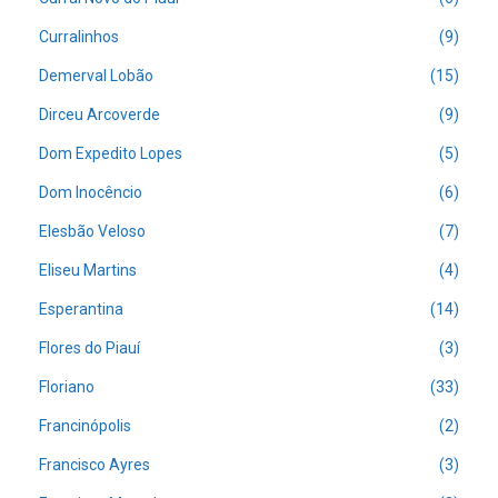
Curralinhos
(9)
Demerval Lobão
(15)
Dirceu Arcoverde
(9)
Dom Expedito Lopes
(5)
Dom Inocêncio
(6)
Elesbão Veloso
(7)
Eliseu Martins
(4)
Esperantina
(14)
Flores do Piauí
(3)
Floriano
(33)
Francinópolis
(2)
Francisco Ayres
(3)