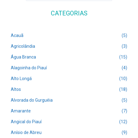
CATEGORIAS
Acauã
(5)
Agricolândia
(3)
Água Branca
(15)
Alagoinha do Piauí
(4)
Alto Longá
(10)
Altos
(18)
Alvorada do Gurguéia
(5)
Amarante
(7)
Angical do Piauí
(12)
Anísio de Abreu
(9)