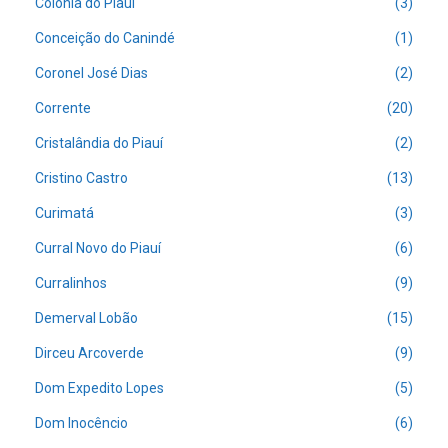
Colônia do Piauí
(3)
Conceição do Canindé
(1)
Coronel José Dias
(2)
Corrente
(20)
Cristalândia do Piauí
(2)
Cristino Castro
(13)
Curimatá
(3)
Curral Novo do Piauí
(6)
Curralinhos
(9)
Demerval Lobão
(15)
Dirceu Arcoverde
(9)
Dom Expedito Lopes
(5)
Dom Inocêncio
(6)