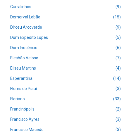
Curralinhos
(9)
Demerval Lobão
(15)
Dirceu Arcoverde
(9)
Dom Expedito Lopes
(5)
Dom Inocêncio
(6)
Elesbão Veloso
(7)
Eliseu Martins
(4)
Esperantina
(14)
Flores do Piauí
(3)
Floriano
(33)
Francinópolis
(2)
Francisco Ayres
(3)
Francisco Macedo
(3)