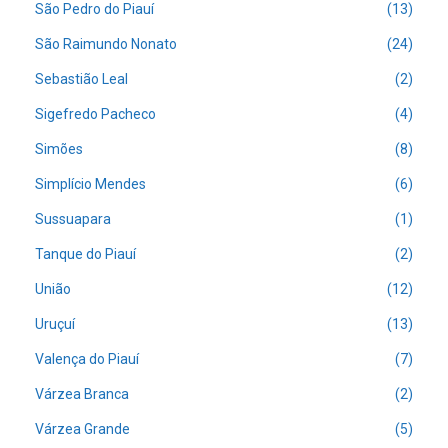
São Pedro do Piauí
(13)
São Raimundo Nonato
(24)
Sebastião Leal
(2)
Sigefredo Pacheco
(4)
Simões
(8)
Simplício Mendes
(6)
Sussuapara
(1)
Tanque do Piauí
(2)
União
(12)
Uruçuí
(13)
Valença do Piauí
(7)
Várzea Branca
(2)
Várzea Grande
(5)