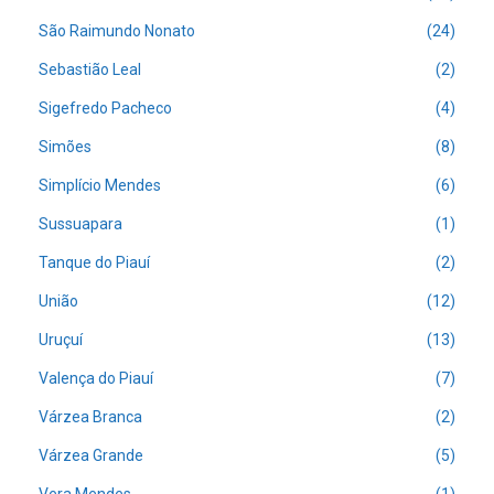
São Raimundo Nonato
(24)
Sebastião Leal
(2)
Sigefredo Pacheco
(4)
Simões
(8)
Simplício Mendes
(6)
Sussuapara
(1)
Tanque do Piauí
(2)
União
(12)
Uruçuí
(13)
Valença do Piauí
(7)
Várzea Branca
(2)
Várzea Grande
(5)