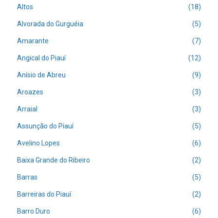
Altos
(18)
Alvorada do Gurguéia
(5)
Amarante
(7)
Angical do Piauí
(12)
Anísio de Abreu
(9)
Aroazes
(3)
Arraial
(3)
Assunção do Piauí
(5)
Avelino Lopes
(6)
Baixa Grande do Ribeiro
(2)
Barras
(5)
Barreiras do Piauí
(2)
Barro Duro
(6)