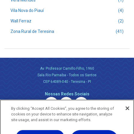
Vera Mendes
(1)
Vila Nova do Piauí
(4)
Wall Ferraz
(2)
Zona Rural de Teresina
(41)
Av. Professor Camillo Filho, 1960
Sala Rio Parnaiba - Todos os Santos
CEP 64089-040 - Teresina - PI
Nossas Redes Sociais
By clicking “Accept All Cookies”, you agree to the storing of
cookies on your device to enhance site navigation, analyze
site usage, and assist in our marketing efforts.