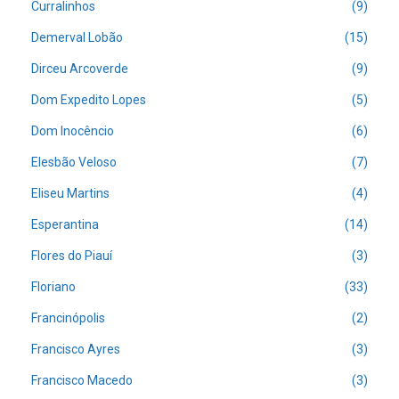
Curralinhos
(9)
Demerval Lobão
(15)
Dirceu Arcoverde
(9)
Dom Expedito Lopes
(5)
Dom Inocêncio
(6)
Elesbão Veloso
(7)
Eliseu Martins
(4)
Esperantina
(14)
Flores do Piauí
(3)
Floriano
(33)
Francinópolis
(2)
Francisco Ayres
(3)
Francisco Macedo
(3)