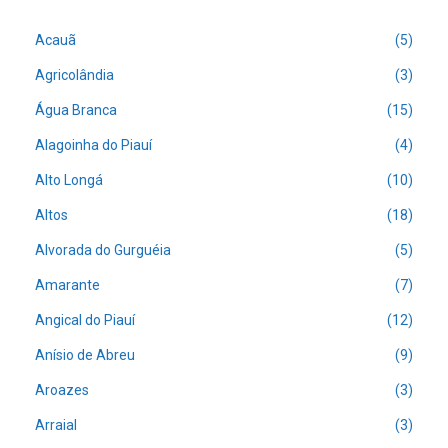
Acauã
(5)
Agricolândia
(3)
Água Branca
(15)
Alagoinha do Piauí
(4)
Alto Longá
(10)
Altos
(18)
Alvorada do Gurguéia
(5)
Amarante
(7)
Angical do Piauí
(12)
Anísio de Abreu
(9)
Aroazes
(3)
Arraial
(3)