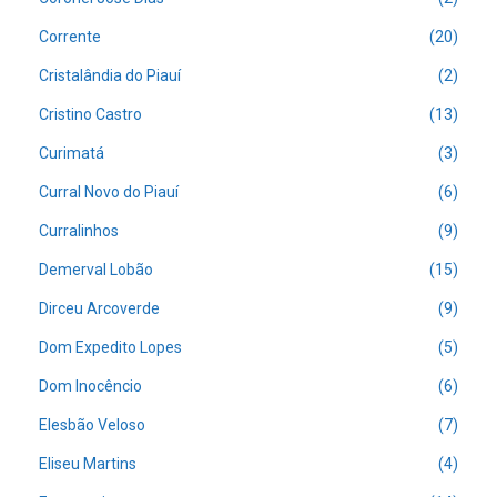
Corrente
(20)
Cristalândia do Piauí
(2)
Cristino Castro
(13)
Curimatá
(3)
Curral Novo do Piauí
(6)
Curralinhos
(9)
Demerval Lobão
(15)
Dirceu Arcoverde
(9)
Dom Expedito Lopes
(5)
Dom Inocêncio
(6)
Elesbão Veloso
(7)
Eliseu Martins
(4)