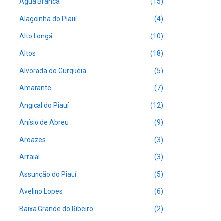
Água Branca
(15)
Alagoinha do Piauí
(4)
Alto Longá
(10)
Altos
(18)
Alvorada do Gurguéia
(5)
Amarante
(7)
Angical do Piauí
(12)
Anísio de Abreu
(9)
Aroazes
(3)
Arraial
(3)
Assunção do Piauí
(5)
Avelino Lopes
(6)
Baixa Grande do Ribeiro
(2)