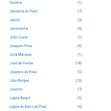
Itaueira
(1)
Jacobina do Piauí
(7)
Jaicós
(3)
Jerumenha
(4)
João Costa
(1)
Joaquim Pires
(0)
Joca Marques
(1)
José de Freitas
(18)
Juazeiro do Piauí
(5)
Júlio Borges
(10)
Jurema
(7)
Lagoa Alegre
(5)
Lagoa do Barro do Piauí
(4)