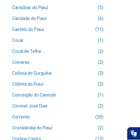
Caraúbas do Piauí
(5)
Caridade do Piauí
(6)
Castelo do Piauí
(11)
Cocal
(1)
Cocal de Telha
(2)
Coivaras
(2)
Colônia do Gurguéia
(3)
Colônia do Piauí
(3)
Conceição do Canindé
(1)
Coronel José Dias
(2)
Corrente
(20)
Cristalândia do Piauí
(2)
Cristino Castro
(13)