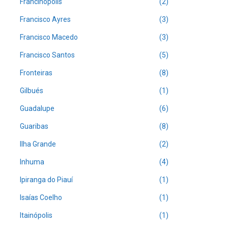
Francinópolis
(2)
Francisco Ayres
(3)
Francisco Macedo
(3)
Francisco Santos
(5)
Fronteiras
(8)
Gilbués
(1)
Guadalupe
(6)
Guaribas
(8)
Ilha Grande
(2)
Inhuma
(4)
Ipiranga do Piauí
(1)
Isaías Coelho
(1)
Itainópolis
(1)