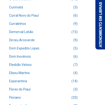
Curimatá
(3)
Curral Novo do Piauí
(6)
Curralinhos
(9)
Demerval Lobão
(15)
Dirceu Arcoverde
(9)
Dom Expedito Lopes
(5)
Dom Inocêncio
(6)
Elesbão Veloso
(7)
Eliseu Martins
(4)
Esperantina
(14)
Flores do Piauí
(3)
Floriano
(33)