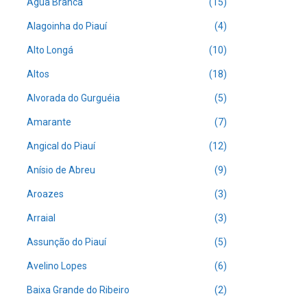
Água Branca
(15)
Alagoinha do Piauí
(4)
Alto Longá
(10)
Altos
(18)
Alvorada do Gurguéia
(5)
Amarante
(7)
Angical do Piauí
(12)
Anísio de Abreu
(9)
Aroazes
(3)
Arraial
(3)
Assunção do Piauí
(5)
Avelino Lopes
(6)
Baixa Grande do Ribeiro
(2)