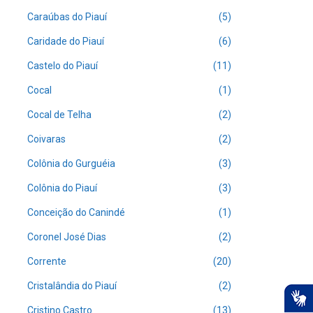
Caraúbas do Piauí
(5)
Caridade do Piauí
(6)
Castelo do Piauí
(11)
Cocal
(1)
Cocal de Telha
(2)
Coivaras
(2)
Colônia do Gurguéia
(3)
Colônia do Piauí
(3)
Conceição do Canindé
(1)
Coronel José Dias
(2)
Corrente
(20)
Cristalândia do Piauí
(2)
Cristino Castro
(13)