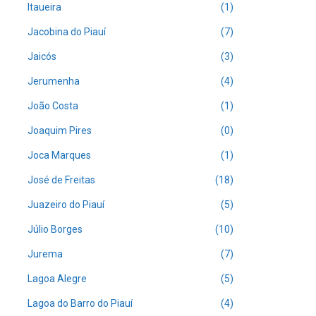
Itaueira
(1)
Jacobina do Piauí
(7)
Jaicós
(3)
Jerumenha
(4)
João Costa
(1)
Joaquim Pires
(0)
Joca Marques
(1)
José de Freitas
(18)
Juazeiro do Piauí
(5)
Júlio Borges
(10)
Jurema
(7)
Lagoa Alegre
(5)
Lagoa do Barro do Piauí
(4)