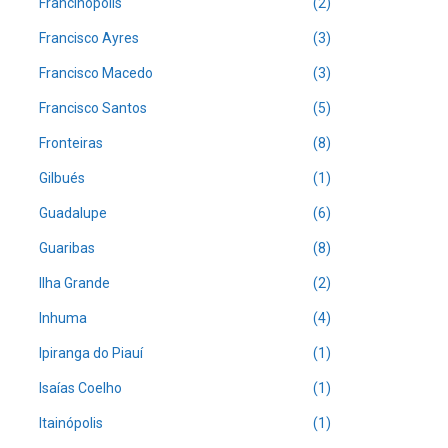
Francinópolis
(2)
Francisco Ayres
(3)
Francisco Macedo
(3)
Francisco Santos
(5)
Fronteiras
(8)
Gilbués
(1)
Guadalupe
(6)
Guaribas
(8)
Ilha Grande
(2)
Inhuma
(4)
Ipiranga do Piauí
(1)
Isaías Coelho
(1)
Itainópolis
(1)