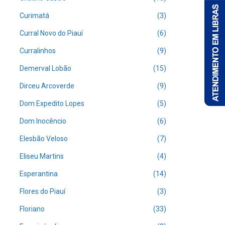
Curimatá
(3)
Curral Novo do Piauí
(6)
Curralinhos
(9)
Demerval Lobão
(15)
Dirceu Arcoverde
(9)
Dom Expedito Lopes
(5)
Dom Inocêncio
(6)
Elesbão Veloso
(7)
Eliseu Martins
(4)
Esperantina
(14)
Flores do Piauí
(3)
Floriano
(33)