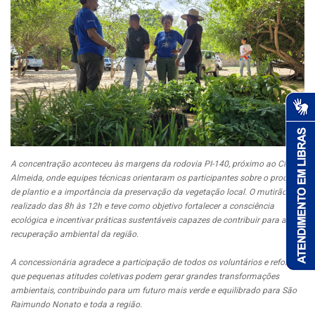
A concentração aconteceu às margens da rodovia PI-140, próximo ao Clube
Almeida, onde equipes técnicas orientaram os participantes sobre o processo
de plantio e a importância da preservação da vegetação local. O mutirão foi
realizado das 8h às 12h e teve como objetivo fortalecer a consciência
ecológica e incentivar práticas sustentáveis capazes de contribuir para a
recuperação ambiental da região.
A concessionária agradece a participação de todos os voluntários e reforça
que pequenas atitudes coletivas podem gerar grandes transformações
ambientais, contribuindo para um futuro mais verde e equilibrado para São
Raimundo Nonato e toda a região.