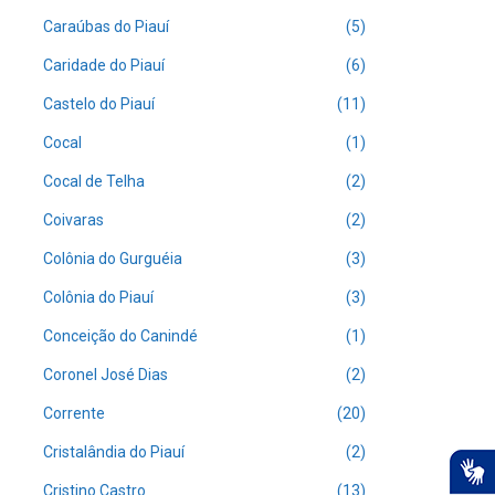
Caraúbas do Piauí
(5)
Caridade do Piauí
(6)
Castelo do Piauí
(11)
Cocal
(1)
Cocal de Telha
(2)
Coivaras
(2)
Colônia do Gurguéia
(3)
Colônia do Piauí
(3)
Conceição do Canindé
(1)
Coronel José Dias
(2)
Corrente
(20)
Cristalândia do Piauí
(2)
Cristino Castro
(13)