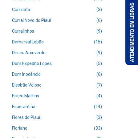
Curimatá
(3)
Curral Novo do Piauí
(6)
Curralinhos
(9)
Demerval Lobão
(15)
Dirceu Arcoverde
(9)
Dom Expedito Lopes
(5)
Dom Inocêncio
(6)
Elesbão Veloso
(7)
Eliseu Martins
(4)
Esperantina
(14)
Flores do Piauí
(3)
Floriano
(33)