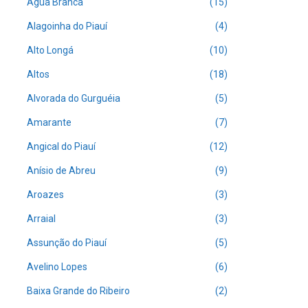
Água Branca
(15)
Alagoinha do Piauí
(4)
Alto Longá
(10)
Altos
(18)
Alvorada do Gurguéia
(5)
Amarante
(7)
Angical do Piauí
(12)
Anísio de Abreu
(9)
Aroazes
(3)
Arraial
(3)
Assunção do Piauí
(5)
Avelino Lopes
(6)
Baixa Grande do Ribeiro
(2)