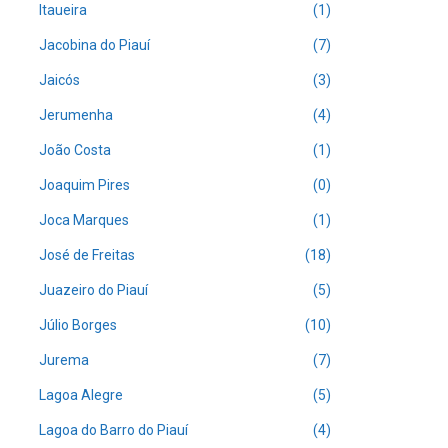
Itaueira
(1)
Jacobina do Piauí
(7)
Jaicós
(3)
Jerumenha
(4)
João Costa
(1)
Joaquim Pires
(0)
Joca Marques
(1)
José de Freitas
(18)
Juazeiro do Piauí
(5)
Júlio Borges
(10)
Jurema
(7)
Lagoa Alegre
(5)
Lagoa do Barro do Piauí
(4)