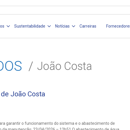
ços
Sustentabilidade
Notícias
Carreiras
Fornecedore
DOS
João Costa
 de João Costa
ara garantir o funcionamento do sistema e o abastecimento de
no da manutenção: 23/04/2026 – 12h51 O abastecimento de água