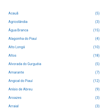
Acauã
(5)
Agricolândia
(3)
Água Branca
(15)
Alagoinha do Piauí
(4)
Alto Longá
(10)
Altos
(18)
Alvorada do Gurguéia
(5)
Amarante
(7)
Angical do Piauí
(12)
Anísio de Abreu
(9)
Aroazes
(3)
Arraial
(3)