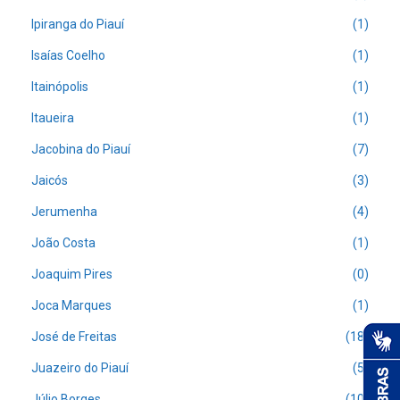
Ipiranga do Piauí
(1)
Isaías Coelho
(1)
Itainópolis
(1)
Itaueira
(1)
Jacobina do Piauí
(7)
Jaicós
(3)
Jerumenha
(4)
João Costa
(1)
Joaquim Pires
(0)
Joca Marques
(1)
José de Freitas
(18)
Juazeiro do Piauí
(5)
Júlio Borges
(10)