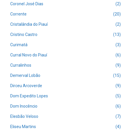
Coronel José Dias
(2)
Corrente
(20)
Cristalândia do Piauí
(2)
Cristino Castro
(13)
Curimatá
(3)
Curral Novo do Piauí
(6)
Curralinhos
(9)
Demerval Lobão
(15)
Dirceu Arcoverde
(9)
Dom Expedito Lopes
(5)
Dom Inocêncio
(6)
Elesbão Veloso
(7)
Eliseu Martins
(4)