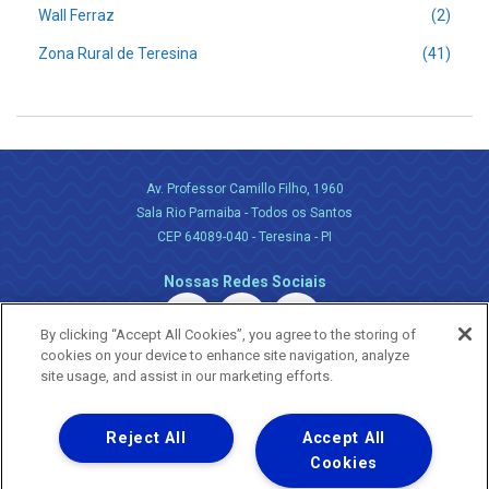
Wall Ferraz
(2)
Zona Rural de Teresina
(41)
Av. Professor Camillo Filho, 1960
Sala Rio Parnaiba - Todos os Santos
CEP 64089-040 - Teresina - PI
Nossas Redes Sociais
By clicking “Accept All Cookies”, you agree to the storing of
cookies on your device to enhance site navigation, analyze
site usage, and assist in our marketing efforts.
Reject All
Accept All
Uma empresa
Copyright ® 2026 - Todos os Direitos Reservados.
Cookies
Nossa natureza movimenta a vida