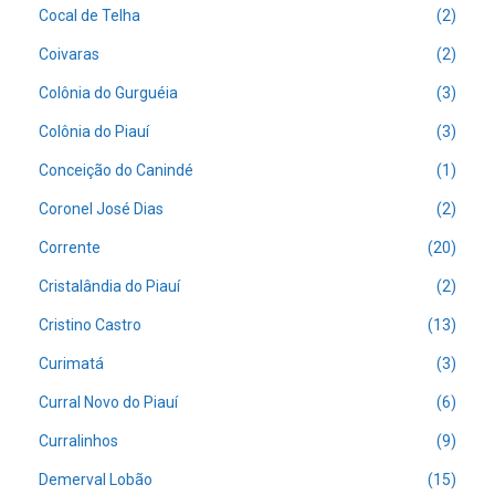
Cocal de Telha
(2)
Coivaras
(2)
Colônia do Gurguéia
(3)
Colônia do Piauí
(3)
Conceição do Canindé
(1)
Coronel José Dias
(2)
Corrente
(20)
Cristalândia do Piauí
(2)
Cristino Castro
(13)
Curimatá
(3)
Curral Novo do Piauí
(6)
Curralinhos
(9)
Demerval Lobão
(15)