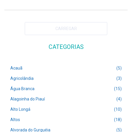
CARREGAR
CATEGORIAS
Acauã
(5)
Agricolândia
(3)
Água Branca
(15)
Alagoinha do Piauí
(4)
Alto Longá
(10)
Altos
(18)
Alvorada do Gurguéia
(5)