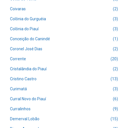
Coivaras
(2)
Colônia do Gurguéia
(3)
Colônia do Piauí
(3)
Conceição do Canindé
(1)
Coronel José Dias
(2)
Corrente
(20)
Cristalândia do Piauí
(2)
Cristino Castro
(13)
Curimatá
(3)
Curral Novo do Piauí
(6)
Curralinhos
(9)
Demerval Lobão
(15)