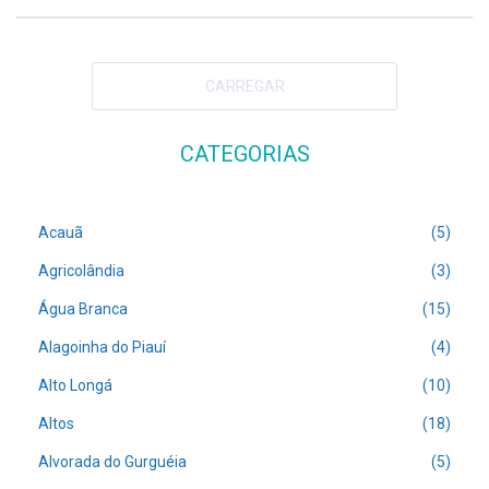
CARREGAR
CATEGORIAS
Acauã
(5)
Agricolândia
(3)
Água Branca
(15)
Alagoinha do Piauí
(4)
Alto Longá
(10)
Altos
(18)
Alvorada do Gurguéia
(5)