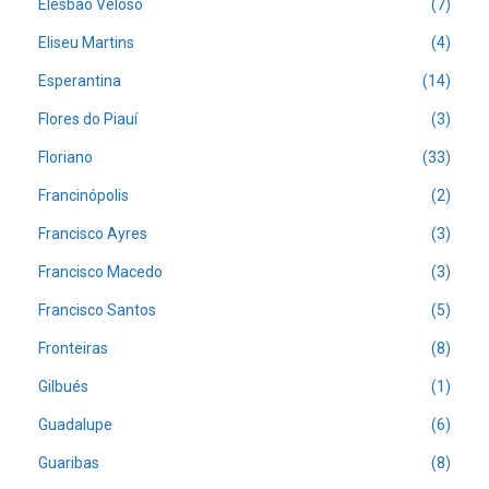
Elesbão Veloso
(7)
Eliseu Martins
(4)
Esperantina
(14)
Flores do Piauí
(3)
Floriano
(33)
Francinópolis
(2)
Francisco Ayres
(3)
Francisco Macedo
(3)
Francisco Santos
(5)
Fronteiras
(8)
Gilbués
(1)
Guadalupe
(6)
Guaribas
(8)