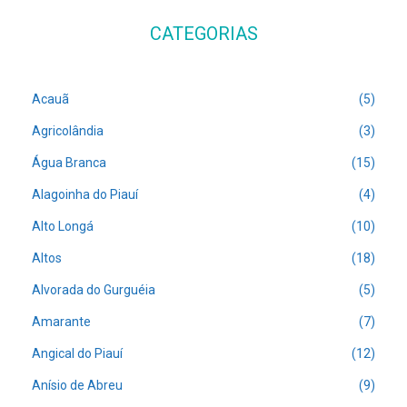
CATEGORIAS
Acauã
(5)
Agricolândia
(3)
Água Branca
(15)
Alagoinha do Piauí
(4)
Alto Longá
(10)
Altos
(18)
Alvorada do Gurguéia
(5)
Amarante
(7)
Angical do Piauí
(12)
Anísio de Abreu
(9)