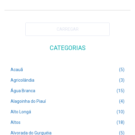
CARREGAR
CATEGORIAS
Acauã
(5)
Agricolândia
(3)
Água Branca
(15)
Alagoinha do Piauí
(4)
Alto Longá
(10)
Altos
(18)
Alvorada do Gurguéia
(5)