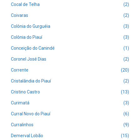
Cocal de Telha
(2)
Coivaras
(2)
Colônia do Gurguéia
(3)
Colônia do Piauí
(3)
Conceição do Canindé
(1)
Coronel José Dias
(2)
Corrente
(20)
Cristalândia do Piauí
(2)
Cristino Castro
(13)
Curimatá
(3)
Curral Novo do Piauí
(6)
Curralinhos
(9)
Demerval Lobão
(15)