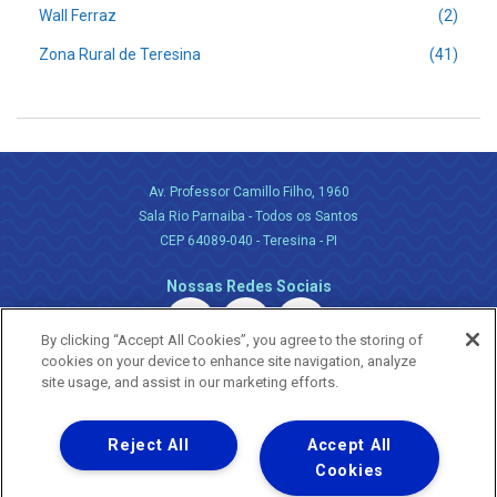
Wall Ferraz
(2)
Zona Rural de Teresina
(41)
Av. Professor Camillo Filho, 1960
Sala Rio Parnaiba - Todos os Santos
CEP 64089-040 - Teresina - PI
Nossas Redes Sociais
By clicking “Accept All Cookies”, you agree to the storing of
cookies on your device to enhance site navigation, analyze
site usage, and assist in our marketing efforts.
Reject All
Accept All
Uma empresa
Copyright ® 2026 - Todos os Direitos Reservados.
Cookies
Nossa natureza movimenta a vida