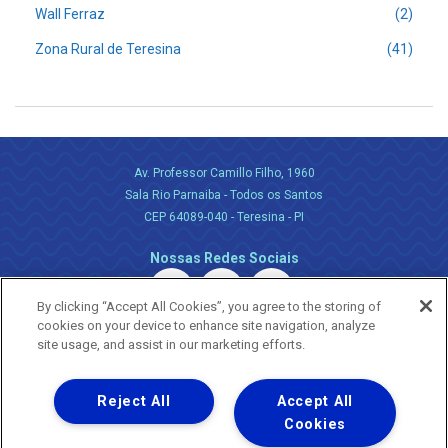
Wall Ferraz
(2)
Zona Rural de Teresina
(41)
Av. Professor Camillo Filho, 1960
Sala Rio Parnaiba - Todos os Santos
CEP 64089-040 - Teresina - PI
Nossas Redes Sociais
By clicking “Accept All Cookies”, you agree to the storing of
cookies on your device to enhance site navigation, analyze
site usage, and assist in our marketing efforts.
Reject All
Accept All
Uma empresa
Copyright ® 2026 - Todos os Direitos Reservados.
Cookies
Nossa natureza movimenta a vida