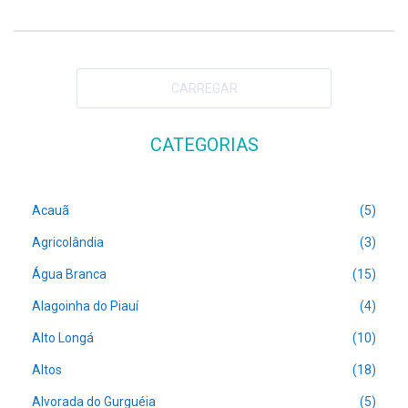
CARREGAR
CATEGORIAS
Acauã
(5)
Agricolândia
(3)
Água Branca
(15)
Alagoinha do Piauí
(4)
Alto Longá
(10)
Altos
(18)
Alvorada do Gurguéia
(5)