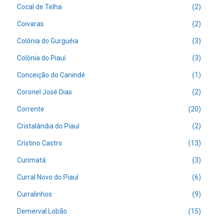
Cocal de Telha
(2)
Coivaras
(2)
Colônia do Gurguéia
(3)
Colônia do Piauí
(3)
Conceição do Canindé
(1)
Coronel José Dias
(2)
Corrente
(20)
Cristalândia do Piauí
(2)
Cristino Castro
(13)
Curimatá
(3)
Curral Novo do Piauí
(6)
Curralinhos
(9)
Demerval Lobão
(15)