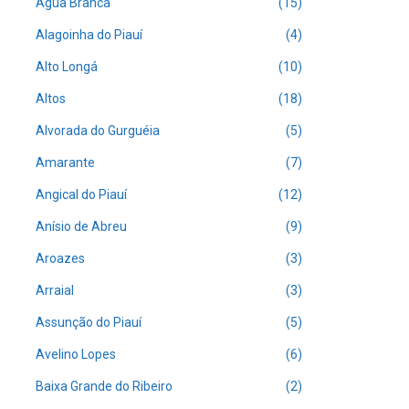
Água Branca
(15)
Alagoinha do Piauí
(4)
Alto Longá
(10)
Altos
(18)
Alvorada do Gurguéia
(5)
Amarante
(7)
Angical do Piauí
(12)
Anísio de Abreu
(9)
Aroazes
(3)
Arraial
(3)
Assunção do Piauí
(5)
Avelino Lopes
(6)
Baixa Grande do Ribeiro
(2)