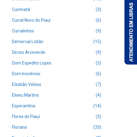
Curimatá
(3)
Curral Novo do Piauí
(6)
Curralinhos
(9)
Demerval Lobão
(15)
Dirceu Arcoverde
(9)
Dom Expedito Lopes
(5)
Dom Inocêncio
(6)
Elesbão Veloso
(7)
Eliseu Martins
(4)
Esperantina
(14)
Flores do Piauí
(3)
Floriano
(33)