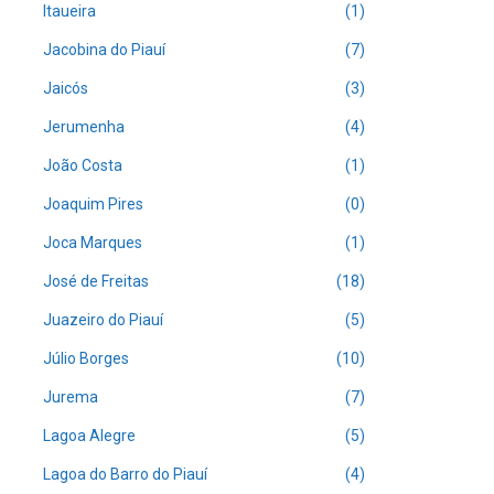
Itaueira
(1)
Jacobina do Piauí
(7)
Jaicós
(3)
Jerumenha
(4)
João Costa
(1)
Joaquim Pires
(0)
Joca Marques
(1)
José de Freitas
(18)
Juazeiro do Piauí
(5)
Júlio Borges
(10)
Jurema
(7)
Lagoa Alegre
(5)
Lagoa do Barro do Piauí
(4)