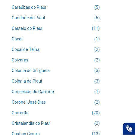
Caraúbas do Piauí
(5)
Caridade do Piauí
(6)
Castelo do Piauí
(11)
Cocal
(1)
Cocal de Telha
(2)
Coivaras
(2)
Colônia do Gurguéia
(3)
Colônia do Piauí
(3)
Conceição do Canindé
(1)
Coronel José Dias
(2)
Corrente
(20)
Cristalândia do Piauí
(2)
Cristino Castro
(13)