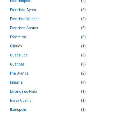
Francinópolis
(2)
Francisco Ayres
(3)
Francisco Macedo
(3)
Francisco Santos
(5)
Fronteiras
(8)
Gilbués
(1)
Guadalupe
(6)
Guaribas
(8)
Ilha Grande
(2)
Inhuma
(4)
Ipiranga do Piauí
(1)
Isaías Coelho
(1)
Itainópolis
(1)