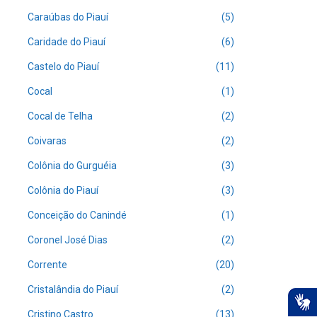
Caraúbas do Piauí
(5)
Caridade do Piauí
(6)
Castelo do Piauí
(11)
Cocal
(1)
Cocal de Telha
(2)
Coivaras
(2)
Colônia do Gurguéia
(3)
Colônia do Piauí
(3)
Conceição do Canindé
(1)
Coronel José Dias
(2)
Corrente
(20)
Cristalândia do Piauí
(2)
Cristino Castro
(13)