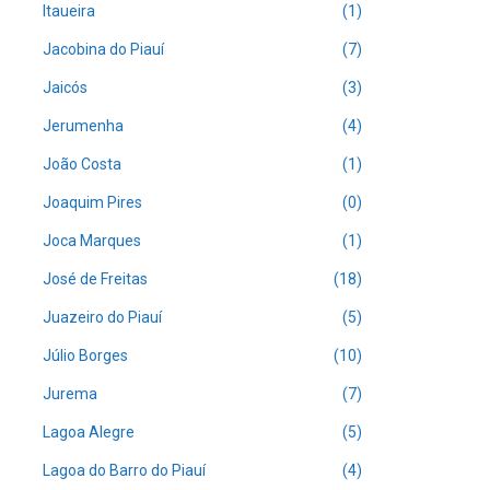
Itaueira
(1)
Jacobina do Piauí
(7)
Jaicós
(3)
Jerumenha
(4)
João Costa
(1)
Joaquim Pires
(0)
Joca Marques
(1)
José de Freitas
(18)
Juazeiro do Piauí
(5)
Júlio Borges
(10)
Jurema
(7)
Lagoa Alegre
(5)
Lagoa do Barro do Piauí
(4)