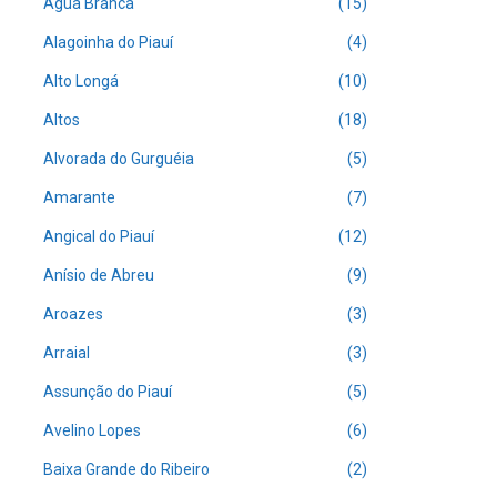
Água Branca
(15)
Alagoinha do Piauí
(4)
Alto Longá
(10)
Altos
(18)
Alvorada do Gurguéia
(5)
Amarante
(7)
Angical do Piauí
(12)
Anísio de Abreu
(9)
Aroazes
(3)
Arraial
(3)
Assunção do Piauí
(5)
Avelino Lopes
(6)
Baixa Grande do Ribeiro
(2)