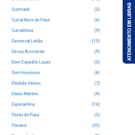
Curimatá
(3)
Curral Novo do Piauí
(6)
Curralinhos
(9)
Demerval Lobão
(15)
Dirceu Arcoverde
(9)
Dom Expedito Lopes
(5)
Dom Inocêncio
(6)
Elesbão Veloso
(7)
Eliseu Martins
(4)
Esperantina
(14)
Flores do Piauí
(3)
Floriano
(33)