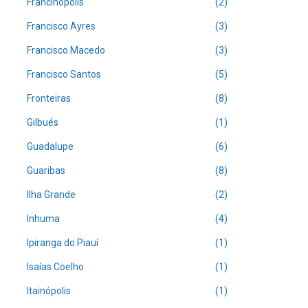
Francinópolis
(2)
Francisco Ayres
(3)
Francisco Macedo
(3)
Francisco Santos
(5)
Fronteiras
(8)
Gilbués
(1)
Guadalupe
(6)
Guaribas
(8)
Ilha Grande
(2)
Inhuma
(4)
Ipiranga do Piauí
(1)
Isaías Coelho
(1)
Itainópolis
(1)