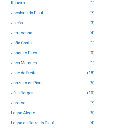
Itaueira
(1)
Jacobina do Piauí
(7)
Jaicós
(3)
Jerumenha
(4)
João Costa
(1)
Joaquim Pires
(0)
Joca Marques
(1)
José de Freitas
(18)
Juazeiro do Piauí
(5)
Júlio Borges
(10)
Jurema
(7)
Lagoa Alegre
(5)
Lagoa do Barro do Piauí
(4)