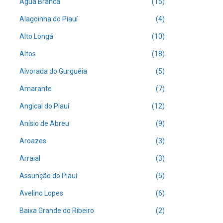
Água Branca
(15)
Alagoinha do Piauí
(4)
Alto Longá
(10)
Altos
(18)
Alvorada do Gurguéia
(5)
Amarante
(7)
Angical do Piauí
(12)
Anísio de Abreu
(9)
Aroazes
(3)
Arraial
(3)
Assunção do Piauí
(5)
Avelino Lopes
(6)
Baixa Grande do Ribeiro
(2)