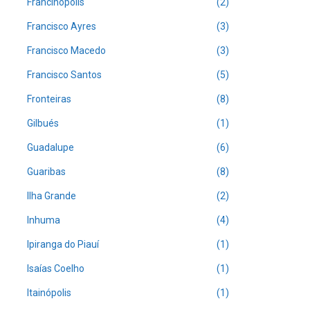
Francinópolis
(2)
Francisco Ayres
(3)
Francisco Macedo
(3)
Francisco Santos
(5)
Fronteiras
(8)
Gilbués
(1)
Guadalupe
(6)
Guaribas
(8)
Ilha Grande
(2)
Inhuma
(4)
Ipiranga do Piauí
(1)
Isaías Coelho
(1)
Itainópolis
(1)