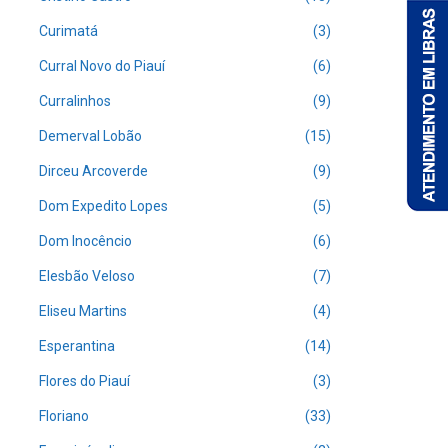
Curimatá
(3)
Curral Novo do Piauí
(6)
Curralinhos
(9)
Demerval Lobão
(15)
Dirceu Arcoverde
(9)
Dom Expedito Lopes
(5)
Dom Inocêncio
(6)
Elesbão Veloso
(7)
Eliseu Martins
(4)
Esperantina
(14)
Flores do Piauí
(3)
Floriano
(33)