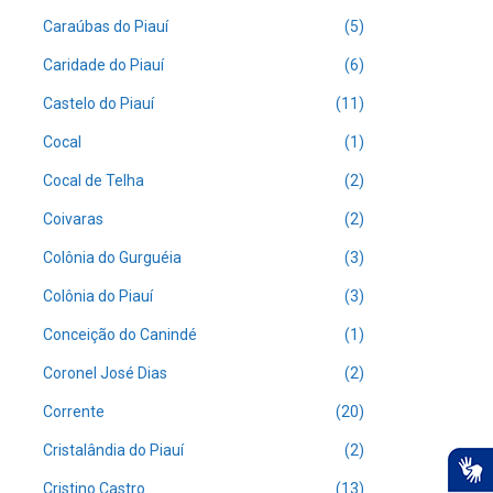
Caraúbas do Piauí
(5)
Caridade do Piauí
(6)
Castelo do Piauí
(11)
Cocal
(1)
Cocal de Telha
(2)
Coivaras
(2)
Colônia do Gurguéia
(3)
Colônia do Piauí
(3)
Conceição do Canindé
(1)
Coronel José Dias
(2)
Corrente
(20)
Cristalândia do Piauí
(2)
Cristino Castro
(13)