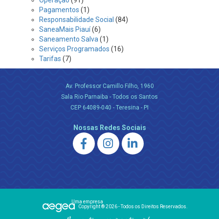
Operação
(91)
Pagamentos
(1)
Responsabilidade Social
(84)
SaneaMais Piauí
(6)
Saneamento Salva
(1)
Serviços Programados
(16)
Tarifas
(7)
Av. Professor Camillo Filho, 1960
Sala Rio Parnaiba - Todos os Santos
CEP 64089-040 - Teresina - PI
Nossas Redes Sociais
Uma empresa
Copyright ® 2026 - Todos os Direitos Reservados.