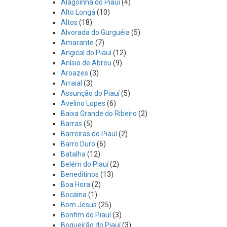
Alagoinha do Piauí
(4)
Alto Longá
(10)
Altos
(18)
Alvorada do Gurguéia
(5)
Amarante
(7)
Angical do Piauí
(12)
Anísio de Abreu
(9)
Aroazes
(3)
Arraial
(3)
Assunção do Piauí
(5)
Avelino Lopes
(6)
Baixa Grande do Ribeiro
(2)
Barras
(5)
Barreiras do Piauí
(2)
Barro Duro
(6)
Batalha
(12)
Belém do Piauí
(2)
Beneditinos
(13)
Boa Hora
(2)
Bocaina
(1)
Bom Jesus
(25)
Bonfim do Piauí
(3)
Boqueirão do Piauí
(3)