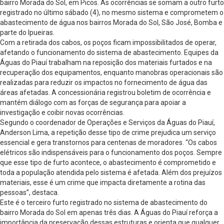
bairro Morada do Sol, em Picos. As ocorrências se somam a outro furto
registrado no último sábado (4), no mesmo sistema e comprometem o
abastecimento de água nos bairros Morada do Sol, São José, Bomba e
parte do Ipueiras.
Com a retirada dos cabos, os poços ficam impossibilitados de operar,
afetando o funcionamento do sistema de abastecimento. Equipes da
Águas do Piauí trabalham na reposição dos materiais furtados e na
recuperação dos equipamentos, enquanto manobras operacionais são
realizadas para reduzir os impactos no fornecimento de água das
áreas afetadas. A concessionária registrou boletim de ocorrência e
mantém diálogo com as forças de segurança para apoiar a
investigação e coibir novas ocorrências.
Segundo o coordenador de Operações e Serviços da Águas do Piauí,
Anderson Lima, a repetição desse tipo de crime prejudica um serviço
essencial e gera transtornos para centenas de moradores. “Os cabos
elétricos são indispensáveis para o funcionamento dos poços. Sempre
que esse tipo de furto acontece, o abastecimento é comprometido e
toda a população atendida pelo sistema é afetada. Além dos prejuízos
materiais, esse é um crime que impacta diretamente a rotina das
pessoas”, destaca.
Este é o terceiro furto registrado no sistema de abastecimento do
bairro Morada do Sol em apenas três dias. A Águas do Piauí reforça a
importância da preservação dessas estruturas e orienta que qualquer