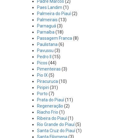
Padre Marcos
(2)
Paes Landim
(1)
Palmeira do Piauí
(2)
Palmeirais
(13)
Parnaguá
(3)
Parnaíba
(18)
Passagem Franca
(8)
Paulistana
(6)
Pavussu
(3)
Pedro II
(15)
Picos
(44)
Pimenteiras
(3)
Pio IX
(5)
Piracuruca
(10)
Piripiri
(31)
Porto
(7)
Prata do Piauí
(11)
Regeneração
(2)
Riacho Frio
(1)
Ribeira do Piauí
(1)
Rio Grande do Piauí
(5)
Santa Cruz do Piauí
(1)
Santa Filomena
(3)