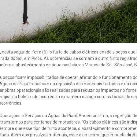
u, nesta segunda-feira (6), o furto de cabos elétricos em dois poços qu
ada do Sol, em Picos. As ocorrências se somam a outro furto registrad
em o abastecimento de água nos bairros Morada do Sol, São José, Bo
os poços ficam impossibilitados de operar, afetando o funcionamento d
Águas do Piauí trabalham na reposição dos materiais furtados e na re
obras operacionais são realizadas para reduzir os impactos no forn
 registrou boletim de ocorrência e mantém diálogo com as forças de se
ocorrências.
perações e Serviços da Águas do Piauí, Anderson Lima, a repetição des
 transtornos para centenas de moradores. “Os cabos elétricos são indi
empre que esse tipo de furto acontece, o abastecimento é compromet
tada. Além dos prejuízos materiais, esse é um crime que impacta diret