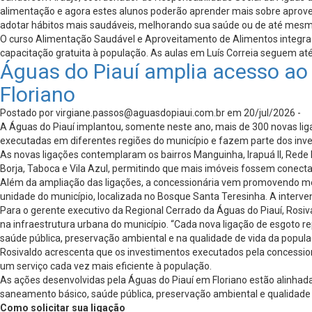
alimentação e agora estes alunos poderão aprender mais sobre aprovei
adotar hábitos mais saudáveis, melhorando sua saúde ou de até mesm
O curso Alimentação Saudável e Aproveitamento de Alimentos integra o
capacitação gratuita à população. As aulas em Luís Correia seguem até
Águas do Piauí amplia acesso a
Floriano
Postado por
virgiane.passos@aguasdopiaui.com.br
em 20/jul/2026 -
A Águas do Piauí implantou, somente neste ano, mais de 300 novas li
executadas em diferentes regiões do município e fazem parte dos inve
As novas ligações contemplaram os bairros Manguinha, Irapuá II, Rede 
Borja, Taboca e Vila Azul, permitindo que mais imóveis fossem conecta
Além da ampliação das ligações, a concessionária vem promovendo melh
unidade do município, localizada no Bosque Santa Teresinha. A interv
Para o gerente executivo da Regional Cerrado da Águas do Piauí, Ros
na infraestrutura urbana do município. “Cada nova ligação de esgoto
saúde pública, preservação ambiental e na qualidade de vida da popul
Rosivaldo acrescenta que os investimentos executados pela concessio
um serviço cada vez mais eficiente à população.
As ações desenvolvidas pela Águas do Piauí em Floriano estão alinhada
saneamento básico, saúde pública, preservação ambiental e qualidade 
Como solicitar sua ligação