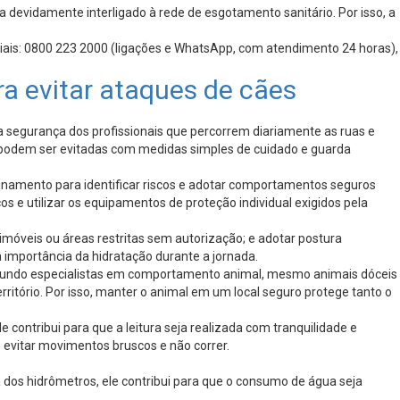
a devidamente interligado à rede de esgotamento sanitário. Por isso, a
iciais: 0800 223 2000 (ligações e WhatsApp, com atendimento 24 horas),
ra evitar ataques de cães
 a segurança dos profissionais que percorrem diariamente as ruas e
ue podem ser evitadas com medidas simples de cuidado e guarda
einamento para identificar riscos e adotar comportamentos seguros
scos e utilizar os equipamentos de proteção individual exigidos pela
m imóveis ou áreas restritas sem autorização; e adotar postura
 importância da hidratação durante a jornada.
 Segundo especialistas em comportamento animal, mesmo animais dóceis
ório. Por isso, manter o animal em um local seguro protege tanto o
 contribui para que a leitura seja realizada com tranquilidade e
evitar movimentos bruscos e não correr.
a dos hidrômetros, ele contribui para que o consumo de água seja