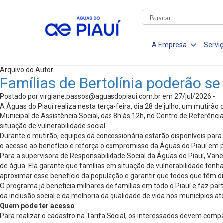
A Empresa
Servi
Arquivo do Autor
Famílias de Bertolínia poderão se
Postado por
virgiane.passos@aguasdopiaui.com.br
em 27/jul/2026 -
A Águas do Piauí realiza nesta terça-feira, dia 28 de julho, um mutirã
Municipal de Assistência Social, das 8h às 12h, no Centro de Referênc
situação de vulnerabilidade social.
Durante o mutirão, equipes da concessionária estarão disponíveis para 
o acesso ao benefício e reforça o compromisso da Águas do Piauí em p
Para a supervisora de Responsabilidade Social da Águas do Piauí, Vane
de água. Ela garante que famílias em situação de vulnerabilidade ten
aproximar esse benefício da população e garantir que todos que têm dir
O programa já beneficia milhares de famílias em todo o Piauí e faz pa
da inclusão social e da melhoria da qualidade de vida nos municípios at
Quem pode ter acesso
Para realizar o cadastro na Tarifa Social, os interessados devem comp