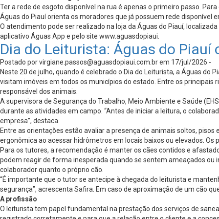
Ter a rede de esgoto disponível na rua é apenas o primeiro passo. Para
Águas do Piauí orienta os moradores que já possuem rede disponível em 
O atendimento pode ser realizado na loja da Águas do Piauí, localizada
aplicativo Águas App e pelo site www.aguasdopiaui.
Dia do Leiturista: Águas do Piauí
Postado por
virgiane.passos@aguasdopiaui.com.br
em 17/jul/2026 -
Neste 20 de julho, quando é celebrado o Dia do Leiturista, a Águas do 
visitam imóveis em todos os municípios do estado. Entre os principais
responsável dos animais.
A supervisora de Segurança do Trabalho, Meio Ambiente e Saúde (EHS) d
durante as atividades em campo. “Antes de iniciar a leitura, o colaborad
empresa”, destaca.
Entre as orientações estão avaliar a presença de animais soltos, pisos 
ergonômica ao acessar hidrômetros em locais baixos ou elevados. Os p
Para os tutores, a recomendação é manter os cães contidos e afastad
podem reagir de forma inesperada quando se sentem ameaçados ou int
colaborador quanto o próprio cão.
“É importante que o tutor se antecipe à chegada do leiturista e mantenh
segurança”, acrescenta Safira. Em caso de aproximação de um cão que
A profissão
O leiturista tem papel fundamental na prestação dos serviços de saneam
registrado corretamente e para que a relação entre o cliente e a conc