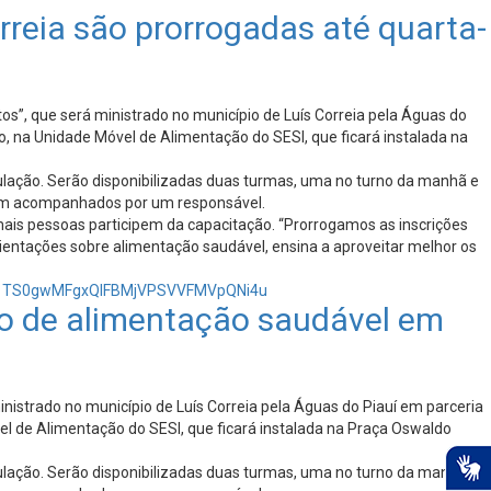
rreia são prorrogadas até quarta-
os”, que será ministrado no município de Luís Correia pela Águas do
ho, na Unidade Móvel de Alimentação do SESI, que ficará instalada na
ulação. Serão disponibilizadas duas turmas, uma no turno da manhã e
ejam acompanhados por um responsável.
ais pessoas participem da capacitação. “Prorrogamos as inscrições
ientações sobre alimentação saudável, ensina a aproveitar melhor os
R01TS0gwMFgxQlFBMjVPSVVFMVpQNi4u
ito de alimentação saudável em
nistrado no município de Luís Correia pela Águas do Piauí em parceria
vel de Alimentação do SESI, que ficará instalada na Praça Oswaldo
ulação. Serão disponibilizadas duas turmas, uma no turno da manhã e