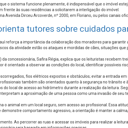
 que o sistema funcione plenamente, é indispensável que o imóvel estej
frente às suas residências a solicitarem a interligação do imóvel.
 na Avenida Dirceu Arcoverde, nº 2000, em Floriano, ou pelos canais of
 orienta tutores sobre cuidados pa
Piauí reforça a importância da colaboração dos moradores para garantir
 riscos da atividade estão os ataques e mordidas de cães, situações q
a concessionária, Safira Régia, explica que os leituristas recebem tr
or é orientado a observar as condições do local, identificar possíveis ri
escorregadios, fios elétricos expostos e obstáculos; evitar a entrada e
rofissionais também são orientados quanto à segurança no trânsito e à
os do local de acesso ao hidrômetro durante a realização da leitura.
erpretam a aproximação de uma pessoa como uma invasão de seu territ
a o animal em um local seguro, sem acesso ao profissional. Essa atitude
 demonstre comportamento agressivo, a orientação é manter a calma, 
ento. Ao percorrer as ruas e acessar os imóveis para realizar a leitur
essionária seja baseada em informações precisas.