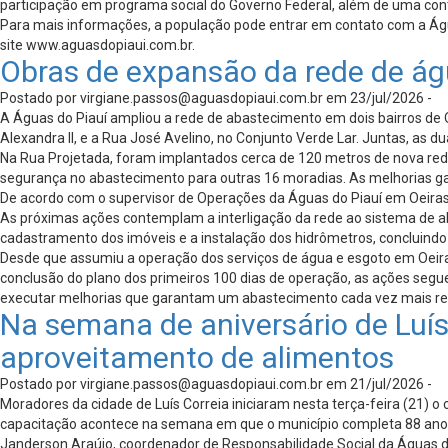
participação em programa social do Governo Federal, além de uma co
Para mais informações, a população pode entrar em contato com a Águ
site www.aguasdopiaui.com.br.
Obras de expansão da rede de ág
Postado por
virgiane.passos@aguasdopiaui.com.br
em 23/jul/2026 -
A Águas do Piauí ampliou a rede de abastecimento em dois bairros de
Alexandra II, e a Rua José Avelino, no Conjunto Verde Lar. Juntas, as
Na Rua Projetada, foram implantados cerca de 120 metros de nova red
segurança no abastecimento para outras 16 moradias. As melhorias gar
De acordo com o supervisor de Operações da Águas do Piauí em Oeiras, 
As próximas ações contemplam a interligação da rede ao sistema de a
cadastramento dos imóveis e a instalação dos hidrômetros, concluindo
Desde que assumiu a operação dos serviços de água e esgoto em Oeiras
conclusão do plano dos primeiros 100 dias de operação, as ações segu
executar melhorias que garantam um abastecimento cada vez mais regu
Na semana de aniversário de Luís
aproveitamento de alimentos
Postado por
virgiane.passos@aguasdopiaui.com.br
em 21/jul/2026 -
Moradores da cidade de Luís Correia iniciaram nesta terça-feira (21) 
capacitação acontece na semana em que o município completa 88 ano
Janderson Araújo, coordenador de Responsabilidade Social da Águas do