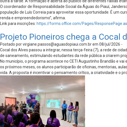
outra à tarde. A formação é aberta ao público de diferentes faixas 
O coordenador de Responsabilidade Social da Águas do Piauí, Janders
população de Luís Correia para aproveitar essa oportunidade. É um cu
renda e empreendedorismo”, afirma.
Link para inscrições:
https://forms.office.com/Pages/ResponsePa
Projeto Pioneiros chega a Cocal 
Postado por
virgiane.passos@aguasdopiaui.com.br
em 08/jul/2026 -
Cocal dos Alves passou a integrar, nessa terça-feira (7), a rede de cid
de saneamento, estimulando estudantes da rede pública a criarem pro
No município, o programa acontece no CETI Augustinho Brandão e vai 
os próximos meses, os alunos participarão de oficinas, mentorias, aula
vida. A proposta é incentivar o pensamento crítico, a criatividade e o pr