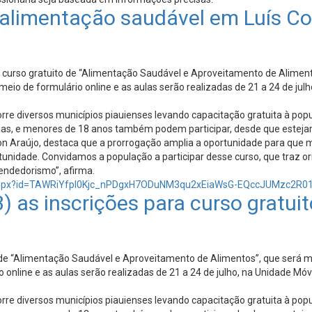
e alimentação saudável em Luís Co
o curso gratuito de “Alimentação Saudável e Aproveitamento de Aliment
eio de formulário online e as aulas serão realizadas de 21 a 24 de jul
rre diversos municípios piauienses levando capacitação gratuita à pop
etárias, e menores de 18 anos também podem participar, desde que est
n Araújo, destaca que a prorrogação amplia a oportunidade para que m
unidade. Convidamos a população a participar desse curso, que traz or
endedorismo”, afirma.
ge.aspx?id=TAWRiYfpl0Kjc_nPDgxH7ODuNM3qu2xEiaWsG-EQccJUMzc2
) as inscrições para curso gratu
 de “Alimentação Saudável e Aproveitamento de Alimentos”, que será mi
 online e as aulas serão realizadas de 21 a 24 de julho, na Unidade Mó
rre diversos municípios piauienses levando capacitação gratuita à pop