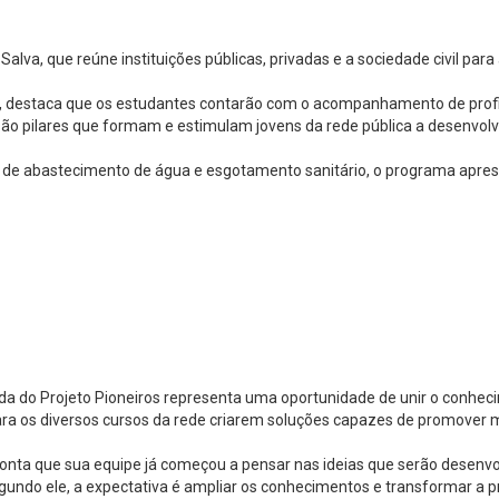
lva, que reúne instituições públicas, privadas e a sociedade civil pa
s, destaca que os estudantes contarão com o acompanhamento de profis
são pilares que formam e estimulam jovens da rede pública a desenvol
de abastecimento de água e esgotamento sanitário, o programa aprese
a do Projeto Pioneiros representa uma oportunidade de unir o conheci
ara os diversos cursos da rede criarem soluções capazes de promover 
 conta que sua equipe já começou a pensar nas ideias que serão desen
egundo ele, a expectativa é ampliar os conhecimentos e transformar a