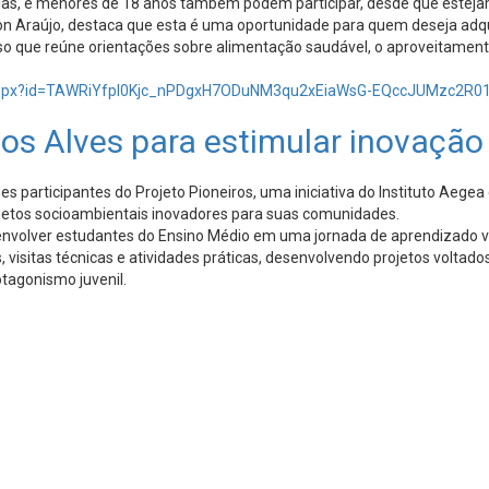
etárias, e menores de 18 anos também podem participar, desde que est
on Araújo, destaca que esta é uma oportunidade para quem deseja adq
rso que reúne orientações sobre alimentação saudável, o aproveitament
ge.aspx?id=TAWRiYfpl0Kjc_nPDgxH7ODuNM3qu2xEiaWsG-EQccJUMzc2
dos Alves para estimular inovaçã
ades participantes do Projeto Pioneiros, uma iniciativa do Instituto Ae
jetos socioambientais inovadores para suas comunidades.
envolver estudantes do Ensino Médio em uma jornada de aprendizado vo
s, visitas técnicas e atividades práticas, desenvolvendo projetos volta
otagonismo juvenil.