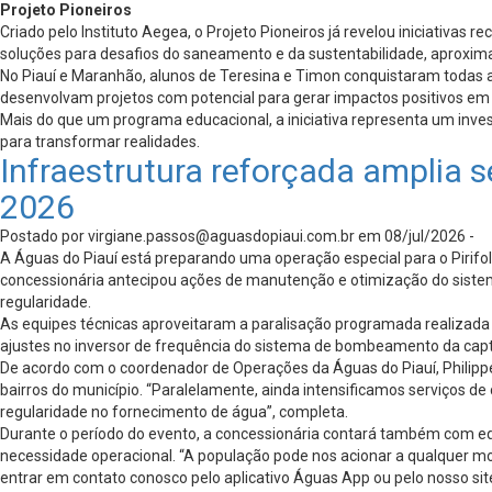
Projeto Pioneiros
Criado pelo Instituto Aegea, o Projeto Pioneiros já revelou iniciativa
soluções para desafios do saneamento e da sustentabilidade, aproximan
No Piauí e Maranhão, alunos de Teresina e Timon conquistaram todas a
desenvolvam projetos com potencial para gerar impactos positivos e
Mais do que um programa educacional, a iniciativa representa um inv
para transformar realidades.
Infraestrutura reforçada amplia 
2026
Postado por
virgiane.passos@aguasdopiaui.com.br
em 08/jul/2026 -
A Águas do Piauí está preparando uma operação especial para o Pirifoli
concessionária antecipou ações de manutenção e otimização do siste
regularidade.
As equipes técnicas aproveitaram a paralisação programada realizada 
ajustes no inversor de frequência do sistema de bombeamento da cap
De acordo com o coordenador de Operações da Águas do Piauí, Philip
bairros do município. “Paralelamente, ainda intensificamos serviços d
regularidade no fornecimento de água”, completa.
Durante o período do evento, a concessionária contará também com equ
necessidade operacional. “A população pode nos acionar a qualquer m
entrar em contato conosco pelo aplicativo Águas App ou pelo nosso site