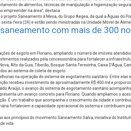
tamento de alimentos, técnicas de manipulação e higienização segura. 
o empreender na área”, destaca.
 projeto Saneamento à Mesa, do Grupo Aegea, da qual a Águas do Piauí
 sexta-feira (24) e estão sendo ministradas na Unidade Móvel de Alime
o saneamento com mais de 300 no
gações de esgoto em Floriano, ampliando o número de imóveis atendido
stimentos realizados pela concessionária para fortalecer a infraestru
Nova, Alto da Guia, Tiberão, Bosque Santa Teresinha, Caixa D’Água, Ca
dos ao sistema de coleta de esgoto.
orias na operação do sistema de esgotamento sanitário. Entre elas es
enção recebeu investimento de aproximadamente R$ 400 mil e proporcion
ivaldo Araújo, o avanço do sistema de esgotamento sanitário acompanh
 representa um avanço concreto para Floriano. Quando ampliamos o ace
ação. É um trabalho que acompanha o crescimento da cidade e contribui
nária fortalecem a capacidade operacional do sistema e contribuem pa
s aos princípios do movimento Saneamento Salva, iniciativa do Institu
de vida.