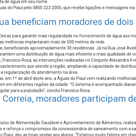
nta de água em seu nome.
as do Piauí pelo 0800 223 2000, que recebe ligações e mensagens via
ua beneficiam moradores de dois 
 Oeiras para garantir mais regularidade no fornecimento de água aos 
 duas melhorias implantaram mais de 500 metros de rede.
e, beneficiando aproximadamente 30 residências. Já na Rua José Aveli
antem uma distribuição de água mais eficiente e mais qualidade de vid
Francisco Rosa, as intervenções realizadas no Conjunto Alexandra II r
bastecimento que atende a região, ampliando a capacidade de distrib
 a regularização do atendimento na área.
, em 1º de abril deste ano, a Águas do Piauí vem realizando melhoria
em em diferentes regiões da cidade. “O sistema é acompanhado diariame
lar para a população”, conclui Francisco Rosa.
 Correia, moradores participam de
o curso de Alimentação Saudável e Aproveitamento de Alimentos, realiz
s e reforça o compromisso da concessionária de saneamento com a s
 Piauí, deu as boas-vindas aos alunos. “Estamos muito felizes em che