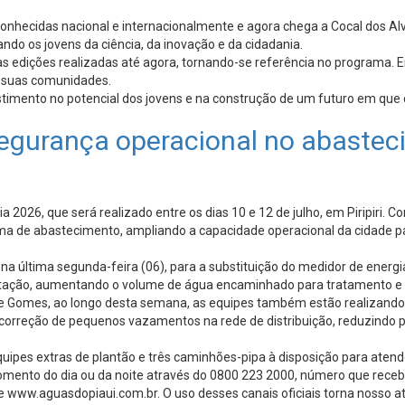
s reconhecidas nacional e internacionalmente e agora chega a Cocal dos 
do os jovens da ciência, da inovação e da cidadania.
s edições realizadas até agora, tornando-se referência no programa. E
m suas comunidades.
estimento no potencial dos jovens e na construção de um futuro em qu
segurança operacional no abasteci
a 2026, que será realizado entre os dias 10 e 12 de julho, em Piripiri
ma de abastecimento, ampliando a capacidade operacional da cidade p
na última segunda-feira (06), para a substituição do medidor de energ
tação, aumentando o volume de água encaminhado para tratamento e r
pe Gomes, ao longo desta semana, as equipes também estão realizand
e correção de pequenos vazamentos na rede de distribuição, reduzindo 
ipes extras de plantão e três caminhões-pipa à disposição para atende
omento do dia ou da noite através do 0800 223 2000, número que receb
 www.aguasdopiaui.com.br. O uso desses canais oficiais torna nosso aten