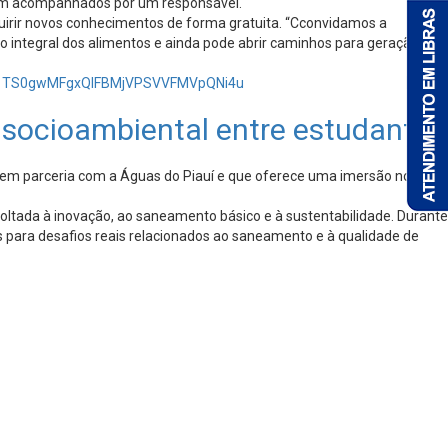
ejam acompanhados por um responsável.
uirir novos conhecimentos de forma gratuita. “Cconvidamos a
o integral dos alimentos e ainda pode abrir caminhos para geração de
R01TS0gwMFgxQlFBMjVPSVVFMVpQNi4u
o socioambiental entre estudantes
gea em parceria com a Águas do Piauí e que oferece uma imersão no setor
ltada à inovação, ao saneamento básico e à sustentabilidade. Durante
dos para desafios reais relacionados ao saneamento e à qualidade de