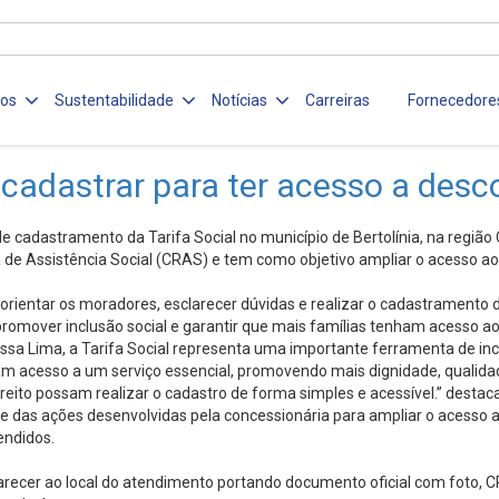
ços
Sustentabilidade
Notícias
Carreiras
Fornecedore
 cadastrar para ter acesso a desc
o de cadastramento da Tarifa Social no município de Bertolínia, na regi
ia de Assistência Social (CRAS) e tem como objetivo ampliar o acesso a
orientar os moradores, esclarecer dúvidas e realizar o cadastramento do
romover inclusão social e garantir que mais famílias tenham acesso a
ssa Lima, a Tarifa Social representa uma importante ferramenta de incl
ham acesso a um serviço essencial, promovendo mais dignidade, qualida
eito possam realizar o cadastro de forma simples e acessível.” destaca
rte das ações desenvolvidas pela concessionária para ampliar o acesso
endidos.
arecer ao local do atendimento portando documento oficial com foto, C