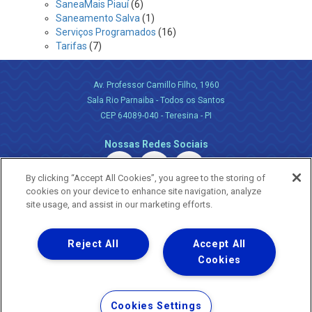
SaneaMais Piauí
(6)
Saneamento Salva
(1)
Serviços Programados
(16)
Tarifas
(7)
Av. Professor Camillo Filho, 1960
Sala Rio Parnaiba - Todos os Santos
CEP 64089-040 - Teresina - PI
Nossas Redes Sociais
By clicking “Accept All Cookies”, you agree to the storing of
cookies on your device to enhance site navigation, analyze
site usage, and assist in our marketing efforts.
Reject All
Accept All
Uma empresa
Copyright ® 2026 - Todos os Direitos Reservados.
Cookies
Nossa natureza movimenta a vida
Termos Gerais de Uso de Sites e Aplicativos
Cookies Settings