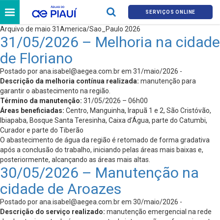
SERVIÇOS ONLINE
Arquivo de maio 31America/Sao_Paulo 2026
31/05/2026 – Melhoria na cidade
de Floriano
Postado por
ana.isabel@aegea.com.br
em 31/maio/2026 -
Descrição da melhoria contínua realizada:
manutenção para
garantir o abastecimento na região.
Término da manutenção:
31/05/2026 – 06h00
Áreas beneficiadas:
Centro, Manguinha, Irapuã 1 e 2, São Cristóvão,
Ibiapaba, Bosque Santa Teresinha, Caixa d’Água, parte do Catumbi,
Curador e parte do Tiberão
O abastecimento de água da região é retomado de forma gradativa
após a conclusão do trabalho, iniciando pelas áreas mais baixas e,
posteriormente, alcançando as áreas mais altas.
30/05/2026 – Manutenção na
cidade de Aroazes
Postado por
ana.isabel@aegea.com.br
em 30/maio/2026 -
Descrição do serviço realizado:
manutenção emergencial na rede