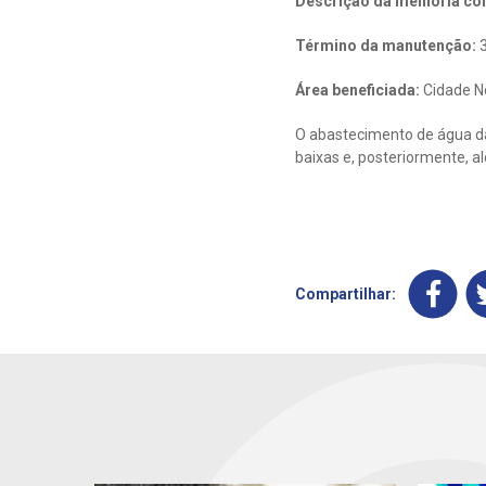
Descrição da melhoria con
Término da manutenção:
3
Área beneficiada:
Cidade N
O abastecimento de água da
baixas e, posteriormente, a
Compartilhar: