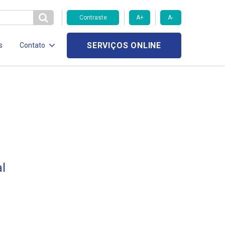
Contraste
A+
A-
SERVIÇOS ONLINE
s
Contato
l