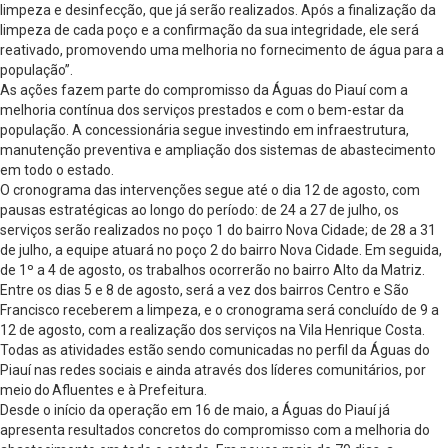
limpeza e desinfecção, que já serão realizados. Após a finalização da
limpeza de cada poço e a confirmação da sua integridade, ele será
reativado, promovendo uma melhoria no fornecimento de água para a
população”.
As ações fazem parte do compromisso da Águas do Piauí com a
melhoria contínua dos serviços prestados e com o bem-estar da
população. A concessionária segue investindo em infraestrutura,
manutenção preventiva e ampliação dos sistemas de abastecimento
em todo o estado.
O cronograma das intervenções segue até o dia 12 de agosto, com
pausas estratégicas ao longo do período: de 24 a 27 de julho, os
serviços serão realizados no poço 1 do bairro Nova Cidade; de 28 a 31
de julho, a equipe atuará no poço 2 do bairro Nova Cidade. Em seguida,
de 1º a 4 de agosto, os trabalhos ocorrerão no bairro Alto da Matriz.
Entre os dias 5 e 8 de agosto, será a vez dos bairros Centro e São
Francisco receberem a limpeza, e o cronograma será concluído de 9 a
12 de agosto, com a realização dos serviços na Vila Henrique Costa.
Todas as atividades estão sendo comunicadas no perfil da Águas do
Piauí nas redes sociais e ainda através dos líderes comunitários, por
meio do Afluentes e à Prefeitura.
Desde o início da operação em 16 de maio, a Águas do Piauí já
apresenta resultados concretos do compromisso com a melhoria do