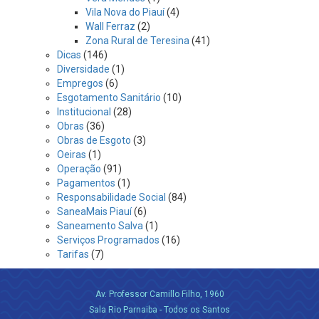
Vila Nova do Piauí
(4)
Wall Ferraz
(2)
Zona Rural de Teresina
(41)
Dicas
(146)
Diversidade
(1)
Empregos
(6)
Esgotamento Sanitário
(10)
Institucional
(28)
Obras
(36)
Obras de Esgoto
(3)
Oeiras
(1)
Operação
(91)
Pagamentos
(1)
Responsabilidade Social
(84)
SaneaMais Piauí
(6)
Saneamento Salva
(1)
Serviços Programados
(16)
Tarifas
(7)
Av. Professor Camillo Filho, 1960
Sala Rio Parnaiba - Todos os Santos