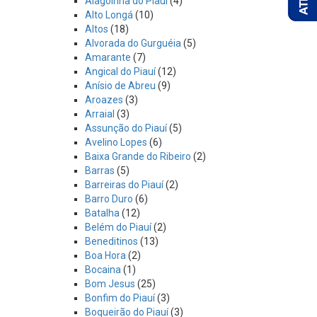
Alagoinha do Piauí
(4)
Alto Longá
(10)
Altos
(18)
Alvorada do Gurguéia
(5)
Amarante
(7)
Angical do Piauí
(12)
Anísio de Abreu
(9)
Aroazes
(3)
Arraial
(3)
Assunção do Piauí
(5)
Avelino Lopes
(6)
Baixa Grande do Ribeiro
(2)
Barras
(5)
Barreiras do Piauí
(2)
Barro Duro
(6)
Batalha
(12)
Belém do Piauí
(2)
Beneditinos
(13)
Boa Hora
(2)
Bocaina
(1)
Bom Jesus
(25)
Bonfim do Piauí
(3)
Boqueirão do Piauí
(3)