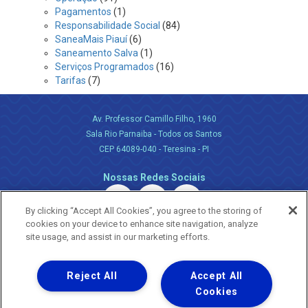
Pagamentos
(1)
Responsabilidade Social
(84)
SaneaMais Piauí
(6)
Saneamento Salva
(1)
Serviços Programados
(16)
Tarifas
(7)
Av. Professor Camillo Filho, 1960
Sala Rio Parnaiba - Todos os Santos
CEP 64089-040 - Teresina - PI
Nossas Redes Sociais
By clicking “Accept All Cookies”, you agree to the storing of
cookies on your device to enhance site navigation, analyze
site usage, and assist in our marketing efforts.
Reject All
Accept All
Uma empresa
Copyright ® 2026 - Todos os Direitos Reservados.
Cookies
Nossa natureza movimenta a vida