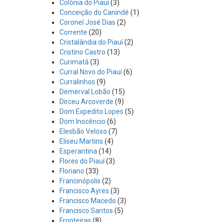
Colônia do Piauí
(3)
Conceição do Canindé
(1)
Coronel José Dias
(2)
Corrente
(20)
Cristalândia do Piauí
(2)
Cristino Castro
(13)
Curimatá
(3)
Curral Novo do Piauí
(6)
Curralinhos
(9)
Demerval Lobão
(15)
Dirceu Arcoverde
(9)
Dom Expedito Lopes
(5)
Dom Inocêncio
(6)
Elesbão Veloso
(7)
Eliseu Martins
(4)
Esperantina
(14)
Flores do Piauí
(3)
Floriano
(33)
Francinópolis
(2)
Francisco Ayres
(3)
Francisco Macedo
(3)
Francisco Santos
(5)
Fronteiras
(8)