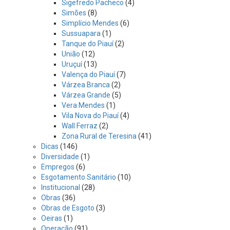
Sigefredo Pacheco
(4)
Simões
(8)
Simplício Mendes
(6)
Sussuapara
(1)
Tanque do Piauí
(2)
União
(12)
Uruçuí
(13)
Valença do Piauí
(7)
Várzea Branca
(2)
Várzea Grande
(5)
Vera Mendes
(1)
Vila Nova do Piauí
(4)
Wall Ferraz
(2)
Zona Rural de Teresina
(41)
Dicas
(146)
Diversidade
(1)
Empregos
(6)
Esgotamento Sanitário
(10)
Institucional
(28)
Obras
(36)
Obras de Esgoto
(3)
Oeiras
(1)
Operação
(91)