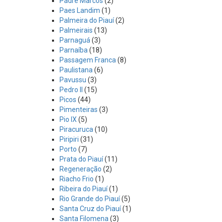
Padre Marcos
(2)
Paes Landim
(1)
Palmeira do Piauí
(2)
Palmeirais
(13)
Parnaguá
(3)
Parnaíba
(18)
Passagem Franca
(8)
Paulistana
(6)
Pavussu
(3)
Pedro II
(15)
Picos
(44)
Pimenteiras
(3)
Pio IX
(5)
Piracuruca
(10)
Piripiri
(31)
Porto
(7)
Prata do Piauí
(11)
Regeneração
(2)
Riacho Frio
(1)
Ribeira do Piauí
(1)
Rio Grande do Piauí
(5)
Santa Cruz do Piauí
(1)
Santa Filomena
(3)