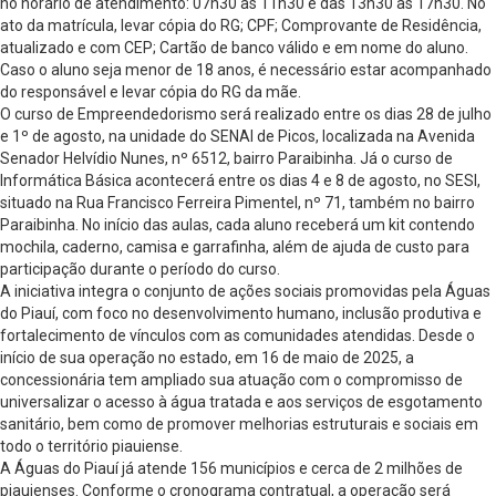
no horário de atendimento: 07h30 às 11h30 e das 13h30 às 17h30. No
ato da matrícula, levar cópia do RG; CPF; Comprovante de Residência,
atualizado e com CEP; Cartão de banco válido e em nome do aluno.
Caso o aluno seja menor de 18 anos, é necessário estar acompanhado
do responsável e levar cópia do RG da mãe.
O curso de Empreendedorismo será realizado entre os dias 28 de julho
e 1º de agosto, na unidade do SENAI de Picos, localizada na Avenida
Senador Helvídio Nunes, nº 6512, bairro Paraibinha. Já o curso de
Informática Básica acontecerá entre os dias 4 e 8 de agosto, no SESI,
situado na Rua Francisco Ferreira Pimentel, nº 71, também no bairro
Paraibinha. No início das aulas, cada aluno receberá um kit contendo
mochila, caderno, camisa e garrafinha, além de ajuda de custo para
participação durante o período do curso.
A iniciativa integra o conjunto de ações sociais promovidas pela Águas
do Piauí, com foco no desenvolvimento humano, inclusão produtiva e
fortalecimento de vínculos com as comunidades atendidas. Desde o
início de sua operação no estado, em 16 de maio de 2025, a
concessionária tem ampliado sua atuação com o compromisso de
universalizar o acesso à água tratada e aos serviços de esgotamento
sanitário, bem como de promover melhorias estruturais e sociais em
todo o território piauiense.
A Águas do Piauí já atende 156 municípios e cerca de 2 milhões de
piauienses. Conforme o cronograma contratual, a operação será