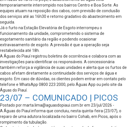
temporariamente interrompido nos bairros Centro e Boa Sorte. As
equipes atuam na reposição dos cabos, com previsão de conclusão
dos serviços até as 16h30 e retorno gradativo do abastecimento em
seguida.
Já o furto na Estação Elevatória de Esgoto interrompeu o
funcionamento da unidade, comprometendo o sistema de
esgotamento sanitário da região e podendo ocasionar
extravasamento de esgoto. A previsão é que a operação seja
restabelecida até 18h.
A Águas do Piauí registrou boletins de ocorrência e colabora com as
investigações para identificar os responsáveis. A concessionária
também reforça a vigilância de suas unidades e alerta que os furtos de
cabos afetam diretamente a continuidade dos serviços de água e
esgoto. Em caso de dúvidas, os clientes podem entrar em contato pelo
telefone e WhatsApp 0800 223 2000, pelo Águas App ou pelo site da
Águas do Piauí.
23/07 – COMUNICADO | PICOS
Postado por
marta.lima@aguasdopiaui.com.br
em 23/jul/2026 -
A Águas do Piauí informa que concluiu, nesta quinta-feira (23/07), o
reparo de uma adutora localizada no bairro Cohab, em Picos, após o
rompimento da tubulação.