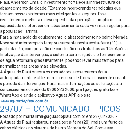
Piauí, Anderson Lima, o investimento fortalece a infraestrutura de
abastecimento da cidade. “Estamos incorporando tecnologias que
tornam nossos sistemas mais inteligentes e seguros. Esse
investimento melhora o desempenho da operação e amplia nossa
capacidade de oferecer um abastecimento cada vez mais regular para
a população”, afirma.
Para a instalação do equipamento, o abastecimento no bairro Morada
Nova será interrompido temporariamente nesta sexta-feira (31), a
partir das 9h, com previsão de conclusão dos trabalhos às 14h. Após a
finalização da intervenção, o sistema será religado e o fornecimento
de água retornará gradativamente, podendo levar mais tempo para
normalizar nas áreas mais elevadas.
A Águas do Piauí orienta os moradores a reservarem água
antecipadamente e utilizarem o recurso de forma consciente durante
o período da intervenção. Para mais informações ou solicitações, a
concessionária dispõe do 0800 223 2000, pra ligações gratuitas e
WhatsApp e ainda o aplicativo Águas APP e o site
www.aguasdopiaui.com.br
.
29/07 – COMUNICADO | PICOS
Postado por
marta.lima@aguasdopiaui.com.br
em 28/jul/2026 -
A Águas do Piauí registrou, nesta terça-feira (28), mais um furto de
cabos elétricos no sistema do bairro Morada do Sol. Com essa