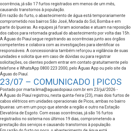
ocorrência, já são 17 furtos registrados em menos de um mês,
causando transtornos à população.
Em razão do furto, o abastecimento de água está temporariamente
comprometido nos bairros São José, Morada do Sol, Bomba e em
parte do Ipueiras. As equipes já foram acionadas e atuam na reposição
dos cabos para retomada gradual do abastecimento por volta das 15h.
A Águas do Piauí segue registrando as ocorrências junto aos órgãos
competentes e colabora com as investigações para identificar os
responsáveis. A concessionária também reforçou a vigilância de suas
unidades e solicita que em caso de dúvidas ou para registrar
solicitações, os clientes podem entrar em contato gratuitamente pelo
telefone e WhatsApp 0800 223 2000, pelo Águas App ou pelo site da
Águas do Piauí.
23/07 – COMUNICADO | PICOS
Postado por
marta.lima@aguasdopiaui.com.br
em 23/jul/2026 -
A Águas do Piauí registrou, nesta quinta-feira (23), mais dois furtos de
cabos elétricos em unidades operacionais de Picos, ambas no bairro
Ipueiras: um em um poço que atende a região e outro na Estação
Elevatória de Esgoto. Com essas ocorrências, já são 16 furtos
registrados no sistema nos últimos 19 dias, comprometendo a
prestação dos serviços e causando transtornos à população.
Em razão do furto no poço, o abastecimento de água está