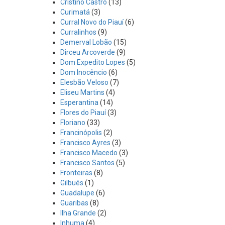
Cristino Castro
(13)
Curimatá
(3)
Curral Novo do Piauí
(6)
Curralinhos
(9)
Demerval Lobão
(15)
Dirceu Arcoverde
(9)
Dom Expedito Lopes
(5)
Dom Inocêncio
(6)
Elesbão Veloso
(7)
Eliseu Martins
(4)
Esperantina
(14)
Flores do Piauí
(3)
Floriano
(33)
Francinópolis
(2)
Francisco Ayres
(3)
Francisco Macedo
(3)
Francisco Santos
(5)
Fronteiras
(8)
Gilbués
(1)
Guadalupe
(6)
Guaribas
(8)
Ilha Grande
(2)
Inhuma
(4)