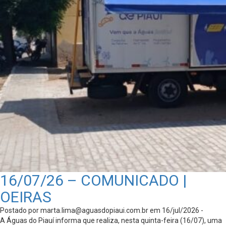
16/07/26 – COMUNICADO |
OEIRAS
Postado por
marta.lima@aguasdopiaui.com.br
em 16/jul/2026 -
A Águas do Piauí informa que realiza, nesta quinta-feira (16/07), uma