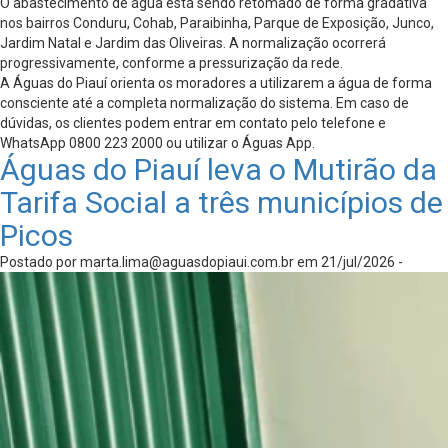
O abastecimento de água está sendo retomado de forma gradativa
nos bairros Conduru, Cohab, Paraibinha, Parque de Exposição, Junco,
Jardim Natal e Jardim das Oliveiras. A normalização ocorrerá
progressivamente, conforme a pressurização da rede.
A Águas do Piauí orienta os moradores a utilizarem a água de forma
consciente até a completa normalização do sistema. Em caso de
dúvidas, os clientes podem entrar em contato pelo telefone e
WhatsApp 0800 223 2000 ou utilizar o Águas App.
Águas do Piauí leva o Mutirão da
Tarifa Social a três municípios de
Picos
Postado por
marta.lima@aguasdopiaui.com.br
em 21/jul/2026 -