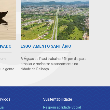
RIVADO
ESGOTAMENTO SANITÁRIO
e um
A Águas do Piauí trabalha 24h por dia para
ampliar e melhorar o saneamento na
ua gente.
cidade de Palhoça.
rviços
Sustentabilidade
ua
Responsabilidade Social