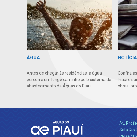
ÁGUA
NOTÍCI
Antes de chegar às residências, a água
Confira a
percorre um longo caminho pelo sistema de
Piauí e s
abastecimento da Águas do Piauí .
obras, pr
Av. Profe
Sala Rio 
CEP 64089