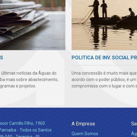
AS
POLITICA DE INV. SOCIAL P
s últimas notícias da Águas do
Uma concessão é muito mais qu
aiba mais sobre abastecimento,
acordo com o poder público, é um
ogramas e projetos.
compromisso com o lugar e com s
ssor Camillo Filho, 1960
A Empresa
Se
Parnaiba - Todos os Santos
Quem Somos
Ág
-040 - Teresina - PI