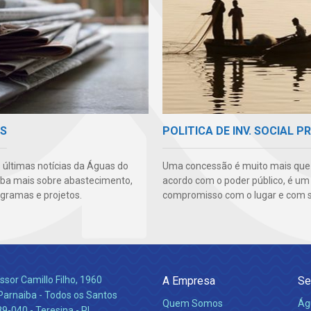
AS
POLITICA DE INV. SOCIAL P
s últimas notícias da Águas do
Uma concessão é muito mais qu
aiba mais sobre abastecimento,
acordo com o poder público, é um
ogramas e projetos.
compromisso com o lugar e com s
ssor Camillo Filho, 1960
A Empresa
Se
Parnaiba - Todos os Santos
Quem Somos
Ág
-040 - Teresina - PI