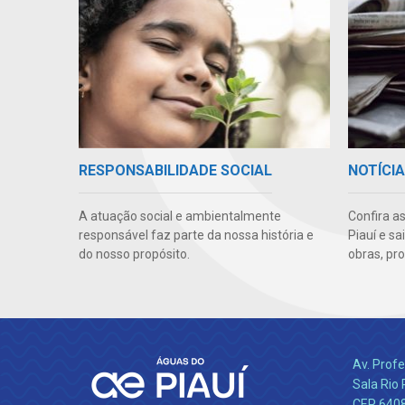
RESPONSABILIDADE SOCIAL
NOTÍCI
A atuação social e ambientalmente
Confira a
responsável faz parte da nossa história e
Piauí e s
do nosso propósito.
obras, pr
Av. Profe
Sala Rio 
CEP 64089