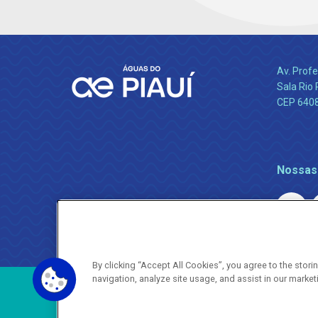
Av. Profe
Sala Rio 
CEP 64089
Nossas
By clicking “Accept All Cookies”, you agree to the stor
navigation, analyze site usage, and assist in our market