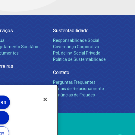
rviços
Sustentabilidade
ua
Responsabilidade Social
gotamento Sanitário
Governança Corporativa
cumentos
Pol. de Inv. Social Privado
Política de Sustentabilidade
rreiras
Contato
Perguntas Frequentes
Canais de Relacionamento
Denúncias de Fraudes
ies
gs