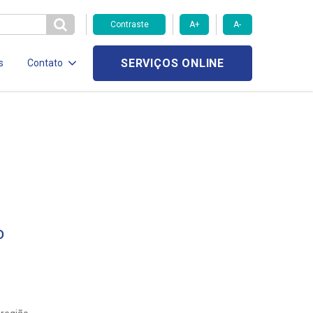
Contraste
A+
A-
SERVIÇOS ONLINE
s
Contato
o