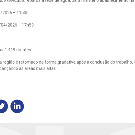
nua realizada:
reparo na rede de água, para manter o abastecimento na 
/2026 – 11h00
/04/2026 – 17h53
as:
1.419 clientes
 região é retomado de forma gradativa após a conclusão do trabalho, i
lcançando as áreas mais altas.