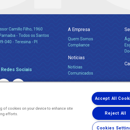
ssor Camillo Filho, 1960
A Empresa
Se
Parnaiba - Todos os Santos
Quem Somos
Ág
-040 - Teresina - PI
Compliance
Es
Do
Notícias
Ca
Notícias
 Redes Sociais
Comunicados
Accept All Cook
ing of cookies on your device to enhance site
Reject All
ing efforts.
Uma empresa
Copyright ® 2026 - Todos os Direitos Reservados.
Nossa natureza movimenta a vida
Cookies Settin