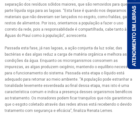
separação dos resíduos sólidos maiores, que são removidos para que a
parte líquida siga para as lagoas. “Esta fase é quando nos deparamos com
materiais que não deveriam ser lançados no esgoto, como fraldas, galhos,
restos de alimentos. Por isso, orientamos a população a fazer o uso
correto da rede, pois a responsabilidade é compartilhada, cabe tanto à
Águas do Piauí como à população”, acrescenta.
Passada esta fase, já nas lagoas, a ação conjunta da luz solar, das
bactérias e das algas reduz a carga de matéria orgânica e melhora as
condições da água. Enquanto os microrganismos consomem as
impurezas, as algas produzem oxigênio, mantendo o equilíbrio necessário
para o funcionamento do sistema. Passada esta etapa o líquido está
adequado para retornar ao meio ambiente. “A população pode estranhar a
tonalidade levemente esverdeada ao final dessa etapa, mas isto é uma
característica comum e indica a presença desses organismos benéficos
ao tratamento. Os moradores podem ficar tranquilos que nós garantimos
que o esgoto coletado através das redes ativas está recebendo o devido
tratamento com segurança e eficácia”, finaliza Renata Lemes.