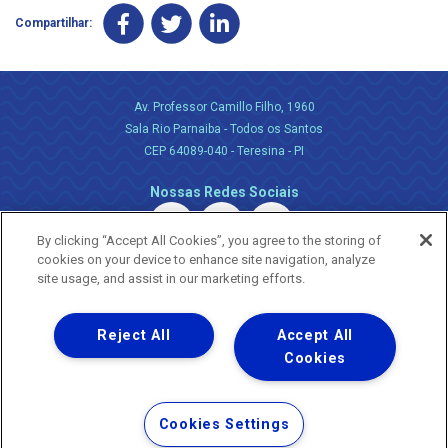
Compartilhar:
Av. Professor Camillo Filho, 1960
Sala Rio Parnaiba - Todos os Santos
CEP 64089-040 - Teresina - PI
Nossas Redes Sociais
By clicking “Accept All Cookies”, you agree to the storing of
cookies on your device to enhance site navigation, analyze
site usage, and assist in our marketing efforts.
Reject All
Accept All
Uma empresa
Copyright ® 2026 - Todos os Direitos Reservados.
Cookies
Nossa natureza movimenta a vida
Termos Gerais de Uso de Sites e Aplicativos
Cookies Settings
Política de Privacidade e Proteção de Dados