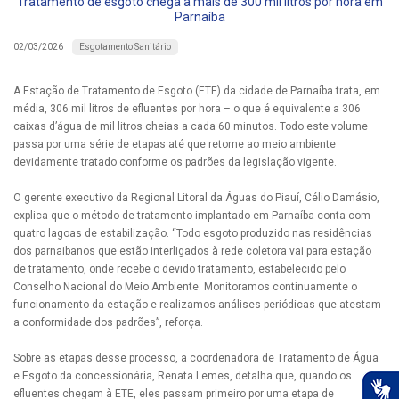
Tratamento de esgoto chega a mais de 300 mil litros por hora em
Parnaíba
Esgotamento Sanitário
02/03/2026
A Estação de Tratamento de Esgoto (ETE) da cidade de Parnaíba trata, em
média, 306 mil litros de efluentes por hora – o que é equivalente a 306
caixas d’água de mil litros cheias a cada 60 minutos. Todo este volume
passa por uma série de etapas até que retorne ao meio ambiente
devidamente tratado conforme os padrões da legislação vigente.
O gerente executivo da Regional Litoral da Águas do Piauí, Célio Damásio,
explica que o método de tratamento implantado em Parnaíba conta com
quatro lagoas de estabilização. “Todo esgoto produzido nas residências
dos parnaibanos que estão interligados à rede coletora vai para estação
de tratamento, onde recebe o devido tratamento, estabelecido pelo
Conselho Nacional do Meio Ambiente. Monitoramos continuamente o
funcionamento da estação e realizamos análises periódicas que atestam
a conformidade dos padrões”, reforça.
Sobre as etapas desse processo, a coordenadora de Tratamento de Água
e Esgoto da concessionária, Renata Lemes, detalha que, quando os
efluentes chegam à ETE, eles passam primeiro por uma etapa de