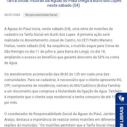
Tarifa Social: mutirão da Águas do Piauí chega a Buriti dos Lopes
neste sábado (04)
Responsabilidade Social
03/07/2026
A Águas do Piauí inicia, neste sábado (04), uma série de mutirões de
cadastro na Tarifa Social em Buriti dos Lopes. A primeira ação será
realizada no Assentamento Josué de Castro, no CETI Pedro Mariano
Freitas, neste sábado (04). Na sequência, o mutirão segue para Coroa de
São Remígio no dia 11 de julho e, para Barra do Longá, no dia 18,
ampliando o acesso ao benefício que garante desconto de 50% na conta
de água.
Os atendimentos acontecerão das 8h30 às 12h em cada uma das
comunidades. Para se cadastrar, é necessário que o cliente apresente RG,
CPF, comprovante de residência, número do NIS/CadÚnico (Bolsa Família)
e um documento que comprove a titularidade da ligação de água. Também
é importante que o cliente seja residencial e tenha consumo de até 15m³
por mês.
O coordenador de Responsabilidade Social da Águas do Piauí, Janderson
Araújo, destaca a importância de realizar estes mutirões em diferentes
regiões do município. “Os mutirões permitem que a Tarifa Social chegue