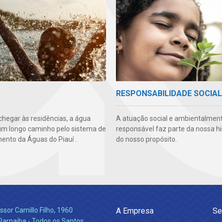
RESPONSABILIDADE SOCIAL
chegar às residências, a água
A atuação social e ambientalmen
um longo caminho pelo sistema de
responsável faz parte da nossa hi
ento da Águas do Piauí .
do nosso propósito.
ssor Camillo Filho, 1960
A Empresa
Se
Parnaiba - Todos os Santos