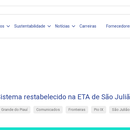
ços
Sustentabilidade
Notícias
Carreiras
Fornecedore
istema restabelecido na ETA de São Juli
Grande do Piauí
Comunicados
Fronteiras
Pio IX
São Julião