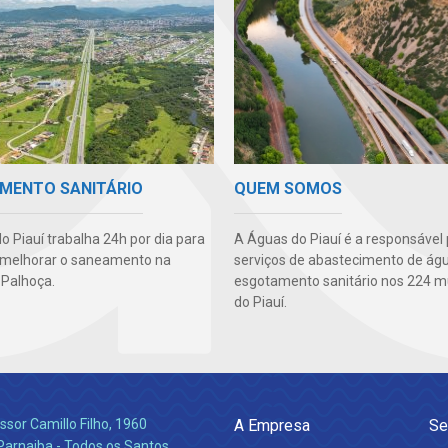
QUEM SOMOS
MENTO SANITÁRIO
A Águas do Piauí é a responsável 
o Piauí trabalha 24h por dia para
serviços de abastecimento de ág
 melhorar o saneamento na
esgotamento sanitário nos 224 m
 Palhoça.
do Piauí.
ssor Camillo Filho, 1960
A Empresa
Se
Parnaiba - Todos os Santos