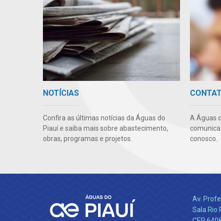
NOTÍCIAS
CONTA
Confira as últimas notícias da Águas do
A Águas d
Piauí e saiba mais sobre abastecimento,
comunicaç
obras, programas e projetos.
conosco.
Av. Profe
Sala Rio 
CEP 64089