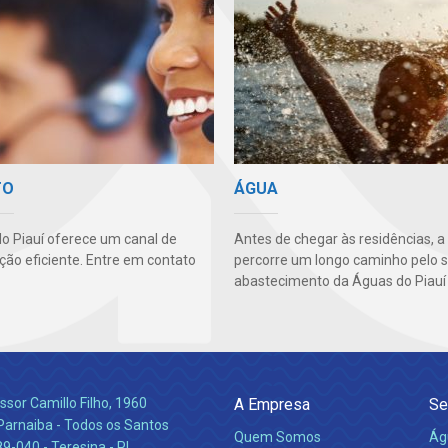
TO
ÁGUA
o Piauí oferece um canal de
Antes de chegar às residências, a
ão eficiente. Entre em contato
percorre um longo caminho pelo 
abastecimento da Águas do Piauí 
ssor Camillo Filho, 1960
A Empresa
Se
Parnaiba - Todos os Santos
Quem Somos
Ág
-040 - Teresina - PI