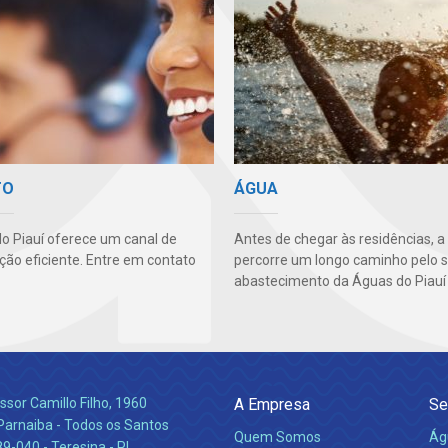
TO
ÁGUA
o Piauí oferece um canal de
Antes de chegar às residências, a
ão eficiente. Entre em contato
percorre um longo caminho pelo 
abastecimento da Águas do Piauí 
ssor Camillo Filho, 1960
A Empresa
Se
Parnaiba - Todos os Santos
Quem Somos
Ág
-040 - Teresina - PI