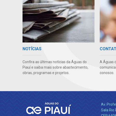
NOTÍCIAS
CONTA
Confira as últimas notícias da Águas do
A Águas d
Piauí e saiba mais sobre abastecimento,
comunicaç
obras, programas e projetos.
conosco.
Av. Profe
Sala Rio 
CEP 64089