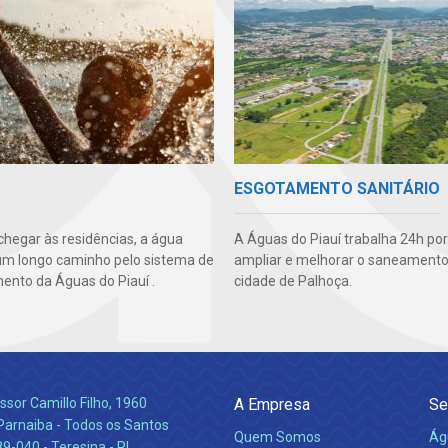
ESGOTAMENTO SANITÁRIO
chegar às residências, a água
A Águas do Piauí trabalha 24h por
um longo caminho pelo sistema de
ampliar e melhorar o saneamento
ento da Águas do Piauí .
cidade de Palhoça.
ssor Camillo Filho, 1960
A Empresa
Se
Parnaiba - Todos os Santos
Quem Somos
Ág
-040 - Teresina - PI