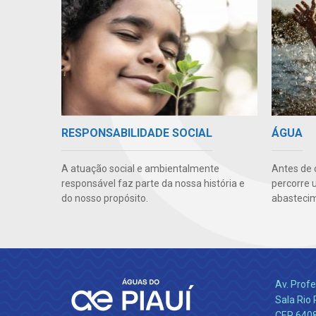
RESPONSABILIDADE SOCIAL
ÁGUA
A atuação social e ambientalmente
Antes de 
responsável faz parte da nossa história e
percorre 
do nosso propósito.
abastecim
Av. Profe
Sala Rio 
CEP 64089